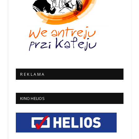
R E K L A M A
KINO HELIOS