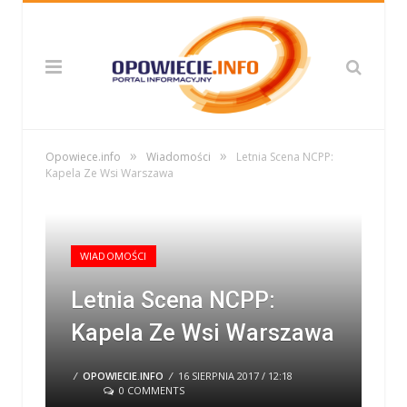
»
»
Opowiece.info
Wiadomości
Letnia Scena NCPP:
Kapela Ze Wsi Warszawa
WIADOMOŚCI
Letnia Scena NCPP:
Kapela Ze Wsi Warszawa
/
OPOWIECIE.INFO
/
16 SIERPNIA 2017 / 12:18
0 COMMENTS