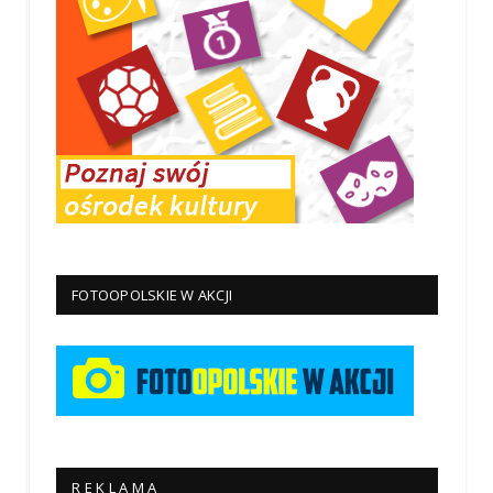
FOTOOPOLSKIE W AKCJI
R E K L A M A