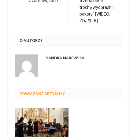
Czarnowąsach
trzeba mieć
trochę wyobraźni i
pokory” [WIDEO,
ZDJĘCIA]
O AUTORZE
SANDRA NAREWSKA
POWIĄZANE
ARTYKUŁY