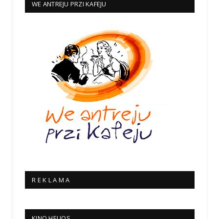
WE ANTREJU PRZI KAFEJU
R E K L A M A
KINO HELIOS