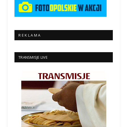
R E K L A M A
TRANSMISJE LIVE