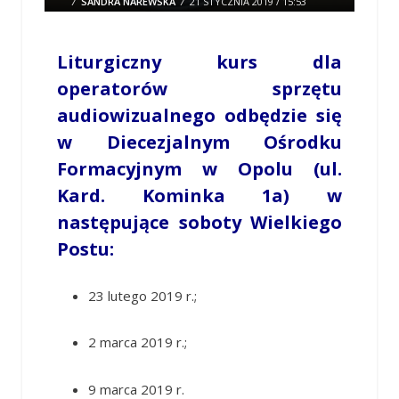
/
SANDRA NAREWSKA
/
21 STYCZNIA 2019 / 15:53
0 COMMENTS
Liturgiczny kurs dla
operatorów sprzętu
audiowizualnego odbędzie się
w Diecezjalnym Ośrodku
Formacyjnym w Opolu (ul.
Kard. Kominka 1a) w
następujące soboty Wielkiego
Postu:
23 lutego 2019 r.;
2 marca 2019 r.;
9 marca 2019 r.