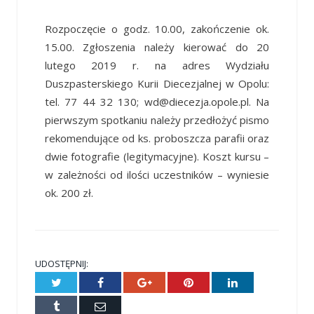
Rozpoczęcie o godz. 10.00, zakończenie ok.
15.00. Zgłoszenia należy kierować do 20
lutego 2019 r. na adres Wydziału
Duszpasterskiego Kurii Diecezjalnej w Opolu:
tel. 77 44 32 130; wd@diecezja.opole.pl. Na
pierwszym spotkaniu należy przedłożyć pismo
rekomendujące od ks. proboszcza parafii oraz
dwie fotografie (legitymacyjne). Koszt kursu –
w zależności od ilości uczestników – wyniesie
ok. 200 zł.
UDOSTĘPNIJ:
Twitter
Facebook
Google+
Pinterest
LinkedIn
Tumblr
E-