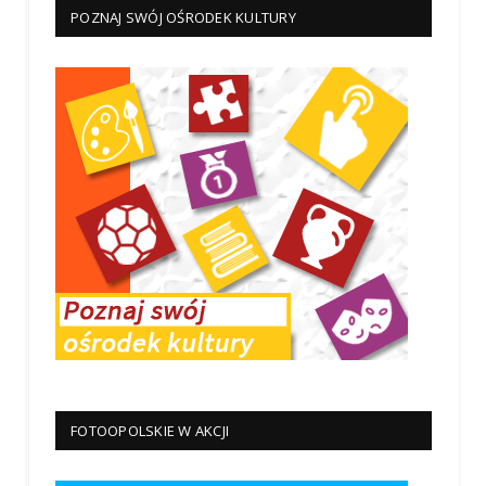
POZNAJ SWÓJ OŚRODEK KULTURY
FOTOOPOLSKIE W AKCJI