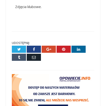
Zdjęcia klubowe.
UDOSTĘPNIJ:
Twitter
Facebook
Google+
Pinterest
LinkedIn
Tumblr
E-
mail