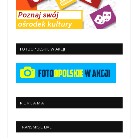
FOTOOPOLSKIE W AKCJI
R E K L A M A
TRANSMISJE LIVE