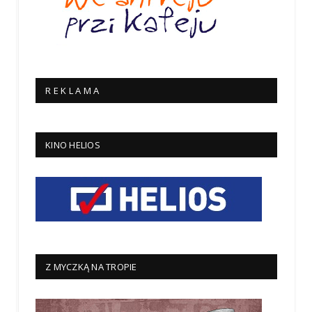
R E K L A M A
KINO HELIOS
Z MYCZKĄ NA TROPIE