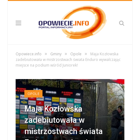
»
»
»
Opowiece.info
Gminy
Opole
Maja Kozłowska
zadebiutowała w mistrzostwach świata Enduro wywalczając
miejsce na podium wśród Juniorek!
OPOLE
Maja Kozłowska
zadebiutowała w
mistrzostwach świata