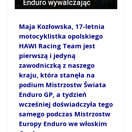
Enduro wywalczając
miejsce na podium wśród
Juniorek!
Maja Kozłowska, 17-letnia
motocyklistka
opolskiego
/
OPOWIECIE.INFO
/
22 PAŹDZIERNIKA 2025 / 13:36
0 COMMENTS
HAWI Racing Team
jest
pierwszą i jedyną
zawodniczką z naszego
kraju, która stanęła na
podium Mistrzostw Świata
Enduro GP, a tydzień
wcześniej doświadczyła tego
samego podczas Mistrzostw
Europy Enduro we włoskim