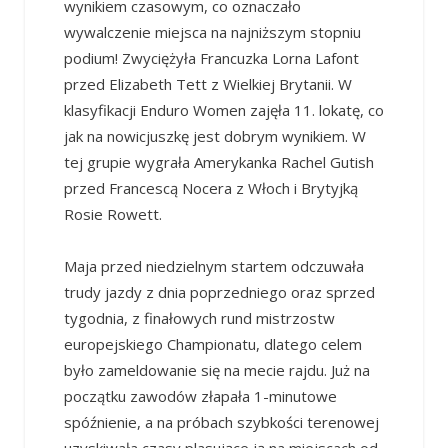
wynikiem czasowym, co oznaczało
wywalczenie miejsca na najniższym stopniu
podium! Zwyciężyła Francuzka Lorna Lafont
przed Elizabeth Tett z Wielkiej Brytanii. W
klasyfikacji Enduro Women zajęła 11. lokatę, co
jak na nowicjuszkę jest dobrym wynikiem. W
tej grupie wygrała Amerykanka Rachel Gutish
przed Francescą Nocera z Włoch i Brytyjką
Rosie Rowett.
Maja przed niedzielnym startem odczuwała
trudy jazdy z dnia poprzedniego oraz sprzed
tygodnia, z finałowych rund mistrzostw
europejskiego Championatu, dlatego celem
było zameldowanie się na mecie rajdu. Już na
początku zawodów złapała 1-minutowe
spóźnienie, a na próbach szybkości terenowej
uzyskiwała czasy plasujące ją na miejscach od