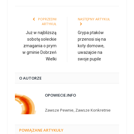
POPRZEDNI
NASTĘPNY ARTYKUŁ
ARTYKUŁ
Już w najbliższą
Grypa ptaków
sobotę sołeckie
przenosi się na
zmagania o prym
koty domowe,
w gminie Dobrzeń
uważajcie na
Wielki
swoje pupile
O AUTORZE
OPOWIECIE.INFO
Zawsze Pewnie, Zawsze Konkretnie
POWIĄZANE
ARTYKUŁY