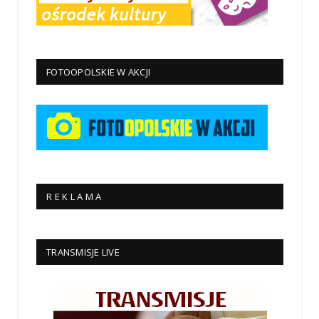
FOTOOPOLSKIE W AKCJI
R E K L A M A
TRANSMISJE LIVE