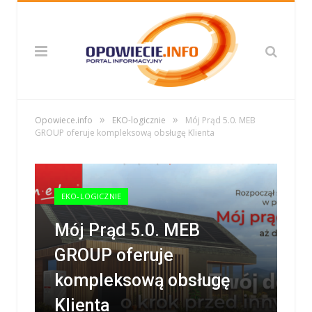
»
»
Opowiece.info
EKO-logicznie
Mój Prąd 5.0. MEB
GROUP oferuje kompleksową obsługę Klienta
EKO-LOGICZNIE
Mój Prąd 5.0. MEB
GROUP oferuje
kompleksową obsługę
Klienta