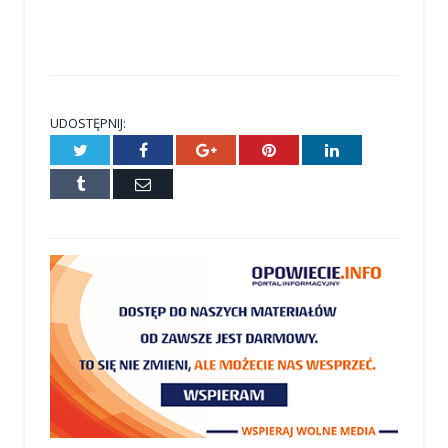
UDOSTĘPNIJ:
Twitter
Facebook
Google+
Pinterest
LinkedIn
Tumblr
E-
mail