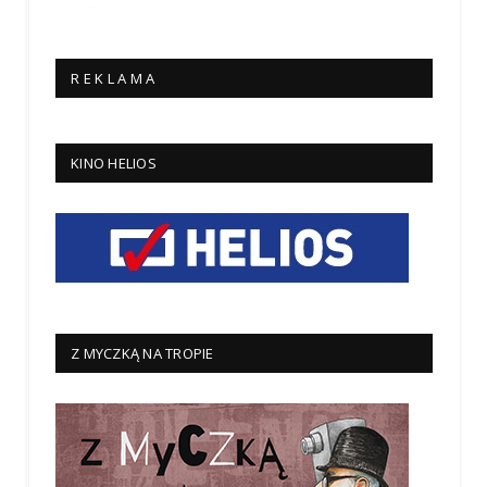
R E K L A M A
KINO HELIOS
Z MYCZKĄ NA TROPIE