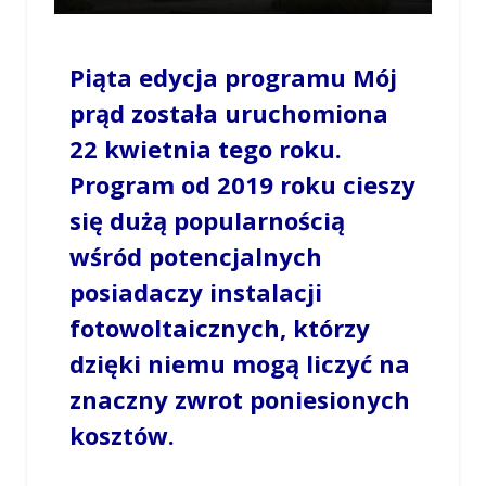
/
OPOWIECIE.INFO
/
4 LIPCA 2023 / 14:12
0
COMMENTS
Piąta edycja programu Mój
prąd została uruchomiona
22 kwietnia tego roku.
Program od 2019 roku cieszy
się dużą popularnością
wśród potencjalnych
posiadaczy instalacji
fotowoltaicznych, którzy
dzięki niemu mogą liczyć na
znaczny zwrot poniesionych
kosztów.