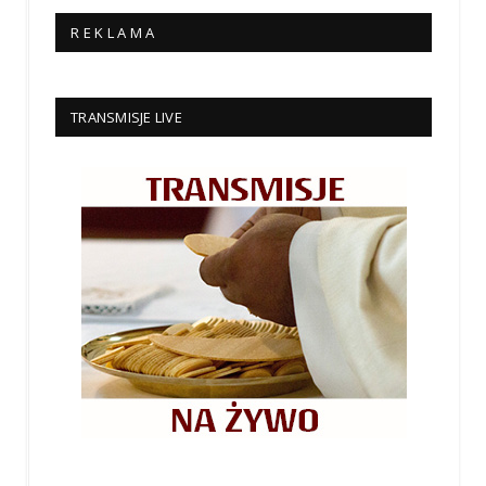
R E K L A M A
TRANSMISJE LIVE