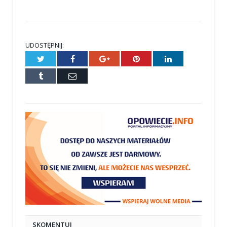
UDOSTĘPNIJ:
Twitter
Facebook
Google+
Pinterest
LinkedIn
Tumblr
E-
mail
SKOMENTUJ