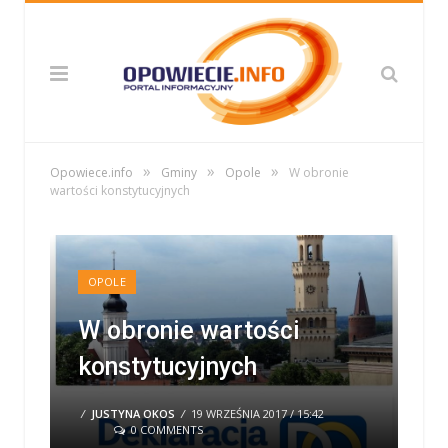
»
»
»
Opowiece.info
Gminy
Opole
W obronie
wartości konstytucyjnych
OPOLE
W obronie wartości
konstytucyjnych
/
JUSTYNA OKOS
/
19 WRZEŚNIA 2017 / 15:42
0 COMMENTS