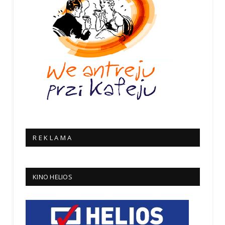
R E K L A M A
KINO HELIOS