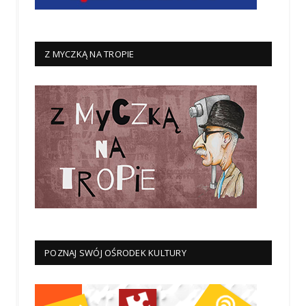
Z MYCZKĄ NA TROPIE
POZNAJ SWÓJ OŚRODEK KULTURY