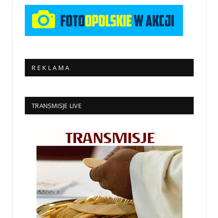
R E K L A M A
TRANSMISJE LIVE