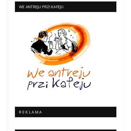
WE ANTREJU PRZI KAFEJU
R E K L A M A