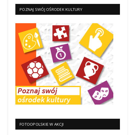
POZNAJ SWÓJ OŚRODEK KULTURY
FOTOOPOLSKIE W AKCJI