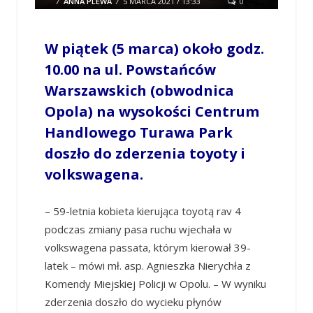
/
ANNA PLEWA
/
5 MARCA 2021 / 13:33
0
COMMENTS
W piątek (5 marca) około godz.
10.00 na ul. Powstańców
Warszawskich (obwodnica
Opola) na wysokości Centrum
Handlowego Turawa Park
doszło do zderzenia toyoty i
volkswagena.
– 59-letnia kobieta kierująca toyotą rav 4
podczas zmiany pasa ruchu wjechała w
volkswagena passata, którym kierował 39-
latek – mówi mł. asp. Agnieszka Nierychła z
Komendy Miejskiej Policji w Opolu. – W wyniku
zderzenia doszło do wycieku płynów