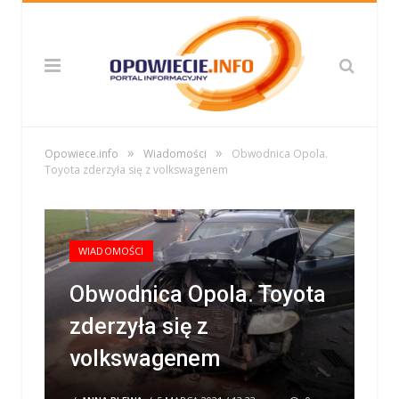
»
»
Opowiece.info
Wiadomości
Obwodnica Opola.
Toyota zderzyła się z volkswagenem
WIADOMOŚCI
Obwodnica Opola. Toyota
zderzyła się z
volkswagenem