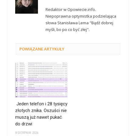
Redaktor w Opowiecie.info.
Niepoprawna optymistka podzielająca
słowa Stanisława Lema "Bądź dobrej
myśli, bo po co być złej".
POWIĄZANE
ARTYKUŁY
Jeden telefon i 28 tysięcy
złotych znika. Oszuści nie
muszą już nawet pukać
do drzwi
8 SIERPNIA 2026