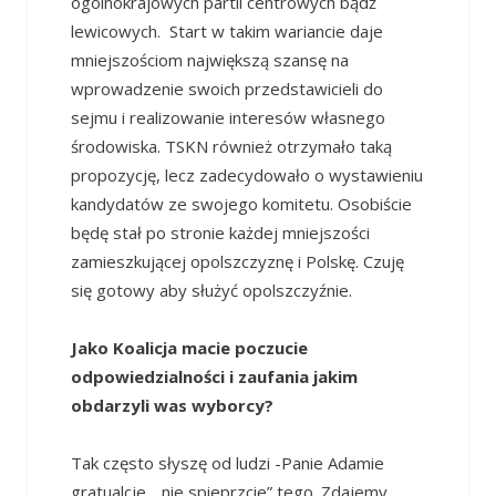
ogólnokrajowych partii centrowych bądź
lewicowych. Start w takim wariancie daje
mniejszościom największą szansę na
wprowadzenie swoich przedstawicieli do
sejmu i realizowanie interesów własnego
środowiska. TSKN również otrzymało taką
propozycję, lecz zadecydowało o wystawieniu
kandydatów ze swojego komitetu. Osobiście
będę stał po stronie każdej mniejszości
zamieszkującej opolszczyznę i Polskę. Czuję
się gotowy aby służyć opolszczyźnie.
Jako Koalicja macie poczucie
odpowiedzialności i zaufania jakim
obdarzyli was wyborcy?
Tak często słyszę od ludzi -Panie Adamie
gratualcje, „nie spieprzcie” tego. Zdajemy