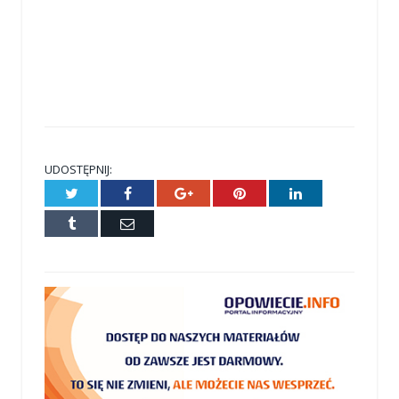
UDOSTĘPNIJ:
Twitter
Facebook
Google+
Pinterest
LinkedIn
Tumblr
E-
mail