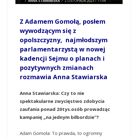
/
ANNA STAWIARSKA
/
2 LISTOPADA 2023 / 11:04
0 COMMENTS
Z Adamem Gomołą, posłem
wywodzącym się z
opolszczyzny, najmłodszym
parlamentarzystą w nowej
kadencji Sejmu o planach i
pozytywnych zmianach
rozmawia Anna Stawiarska
Anna Stawiarska: Czy to nie
spektakularne zwycięstwo zdobycia
zaufania ponad 20tys.osób prowadząc
kampanię „na jednym bilbordzie”?
Adam Gomoła: To prawda, to ogromny