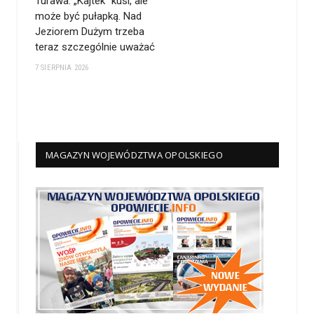
Turawa: „Kajtek” kusi, ale
może być pułapką. Nad
Jeziorem Dużym trzeba
teraz szczególnie uważać
7 SIERPNIA 2026
MAGAZYN WOJEWÓDZTWA OPOLSKIEGO