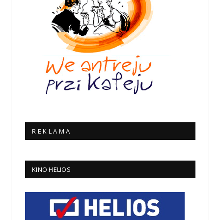
R E K L A M A
KINO HELIOS