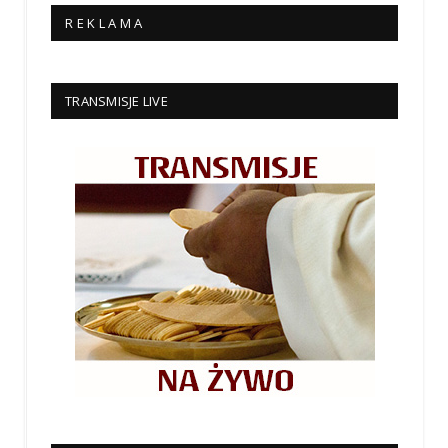
R E K L A M A
TRANSMISJE LIVE