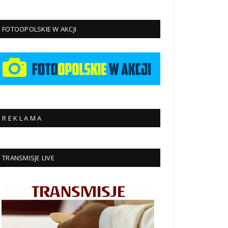
FOTOOPOLSKIE W AKCJI
R E K L A M A
TRANSMISJE LIVE