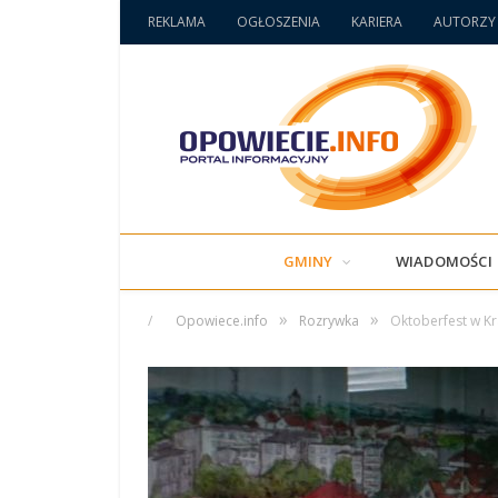
REKLAMA
OGŁOSZENIA
KARIERA
AUTORZY
GMINY
WIADOMOŚCI
»
»
/
Opowiece.info
Rozrywka
Oktoberfest w Kr