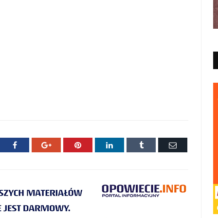
ter
Facebook
Google+
Pinterest
LinkedIn
Tumblr
E-
mail