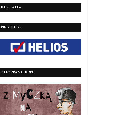
R E K L A M A
KINO HELIOS
Z MYCZKĄ NA TROPIE