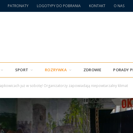
PATRONATY
LOGOTYPY DO POBRANIA
KONTAKT
O NAS
SPORT
ROZRYWKA
ZDROWIE
PORADY 
apkowicach już w sobotę! Organizatorzy zapowiadają niepowtarzalny klimat