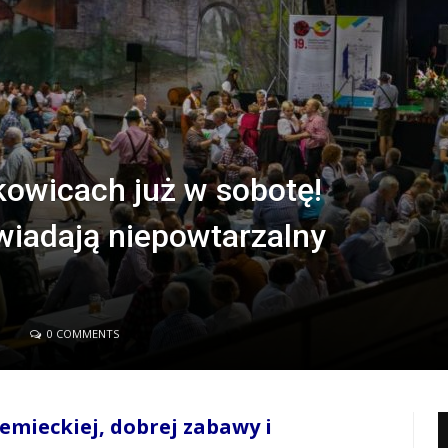
kowicach już w sobotę!
wiadają niepowtarzalny
0 COMMENTS
emieckiej, dobrej zabawy i