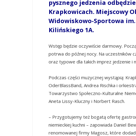
pysznego jedzenia odbędzie s
Krapkowicach. Miejscowy O
Widowiskowo-Sportow
a
im.
Kilińskiego 1A.
Wstęp będzie oczywiście darmowy. Począt
potrwa do późnej nocy. Na uczestników c
oraz typowe dla takich imprez jedzenie i 
Podczas części muzycznej wystąpią: Krap
OderBlassBand, Andrea Rischka i orkiest
Towarzystwo Społeczno-Kulturalne Niem
Aneta Lissy-Kluczny i Norbert Rasch.
– Przygotujemy też bogatą ofertę gastro
niemieckiej kuchni – zapowiada Daniel Be
renomowanej firmy Magosz, które dodadz