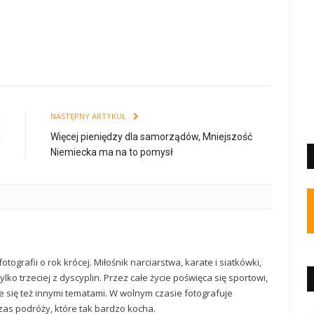
Ł
NASTĘPNY ARTYKUŁ
j
Więcej pieniędzy dla samorządów, Mniejszość
Niemiecka ma na to pomysł
otografii o rok krócej. Miłośnik narciarstwa, karate i siatkówki,
lko trzeciej z dyscyplin. Przez całe życie poświęca się sportowi,
e się też innymi tematami. W wolnym czasie fotografuje
zas podróży, które tak bardzo kocha.