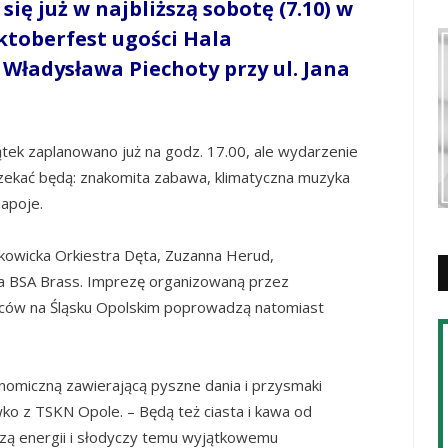
ię już w najbliższą sobotę (7.10) w
ktoberfest ugości
Hal
a
 Władysława Piechoty przy ul. Jana
ek zaplanowano już na godz. 17.00, ale wydarzenie
zekać będą: znakomita zabawa, klimatyczna muzyka
napoje.
kowicka Orkiestra Dęta, Zuzanna Herud,
ra BSA Brass. Imprezę organizowaną przez
ców na Śląsku Opolskim poprowadzą natomiast
nomiczną zawierającą pyszne dania i przysmaki
wko z TSKN Opole. – Będą też ciasta i kawa od
ą energii i słodyczy temu wyjątkowemu