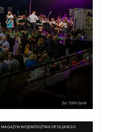
fot. TSKN Opole
fot. TSKN Opole
MAGAZYN WOJEWÓDZTWA OPOLSKIEGO