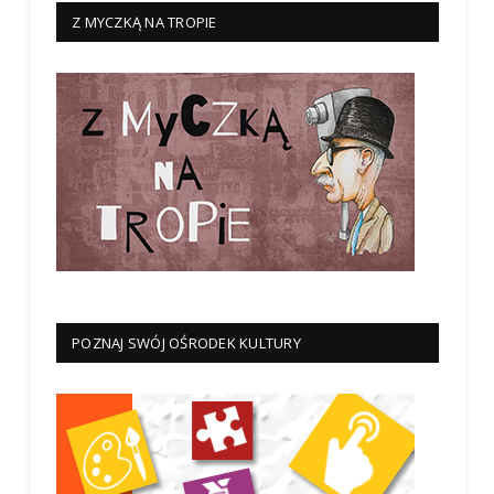
Z MYCZKĄ NA TROPIE
POZNAJ SWÓJ OŚRODEK KULTURY