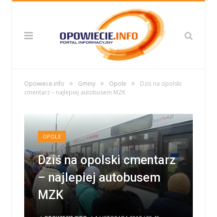
»
»
»
Opowiece.info
Gminy
Opole
Dziś na opolski
cmentarz – najlepiej autobusem MZK
OPOLE
Dziś na opolski cmentarz
– najlepiej autobusem
MZK