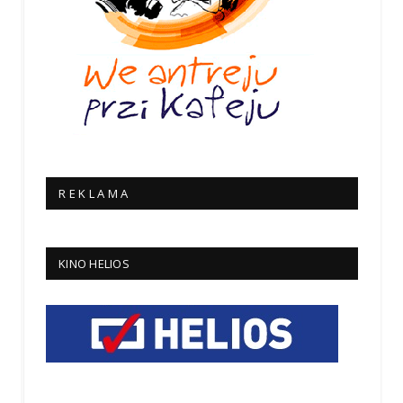
R E K L A M A
KINO HELIOS