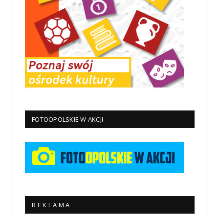
FOTOOPOLSKIE W AKCJI
R E K L A M A