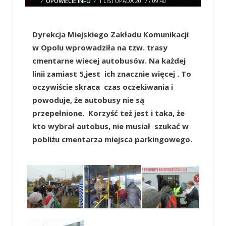
/
OPOWIECIE.INFO
/
1 LISTOPADA 2017 / 09:40
0 COMMENTS
Dyrekcja Miejskiego Zakładu Komunikacji
w Opolu wprowadziła na tzw. trasy
cmentarne wiecej autobusów. Na każdej
linii zamiast 5,jest ich znacznie więcej . To
oczywiście skraca czas oczekiwania i
powoduje, że autobusy nie są
przepełnione. Korzyść też jest i taka, że
kto wybrał autobus, nie musiał szukać w
pobliżu cmentarza miejsca parkingowego.