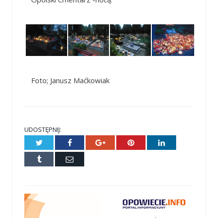
Foto; Janusz Maćkowiak
UDOSTĘPNIJ:
Twitter
Facebook
Google+
Pinterest
LinkedIn
Tumblr
E-
mail