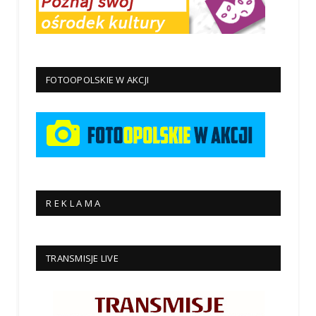
FOTOOPOLSKIE W AKCJI
R E K L A M A
TRANSMISJE LIVE