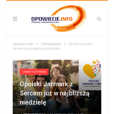
»
»
Opowiece.info
Charytatywnie
Opolski Jarmark z
Sercem już w najbliższą niedzielę
CHARYTATYWNIE
Opolski Jarmark z
Sercem już w najbliższą
niedzielę