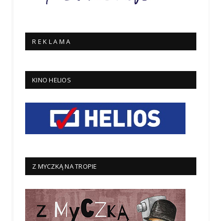
R E K L A M A
KINO HELIOS
Z MYCZKĄ NA TROPIE