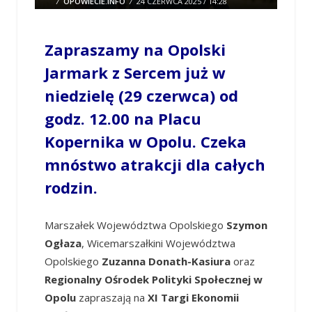
/
OPOWIECIE.INFO
/
24 CZERWCA 2025 / 14:28
0 COMMENTS
Zapraszamy na Opolski
Jarmark z Sercem już w
niedzielę (29 czerwca) od
godz. 12.00 na Placu
Kopernika w Opolu. Czeka
mnóstwo atrakcji dla całych
rodzin.
Marszałek Województwa Opolskiego
Szymon
Ogłaza
, Wicemarszałkini Województwa
Opolskiego
Zuzanna Donath-Kasiura
oraz
Regionalny Ośrodek Polityki Społecznej w
Opolu
zapraszają na
XI Targi Ekonomii