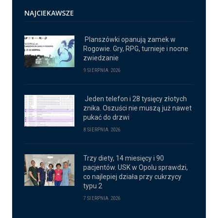
NAJCIEKAWSZE
Planszówki opanują zamek w
Rogowie. Gry, RPG, turnieje i nocne
zwiedzanie
9 SIERPNIA 2026
Jeden telefon i 28 tysięcy złotych
znika. Oszuści nie muszą już nawet
pukać do drzwi
8 SIERPNIA 2026
Trzy diety, 14 miesięcy i 90
pacjentów. USK w Opolu sprawdzi,
co najlepiej działa przy cukrzycy
typu 2
7 SIERPNIA 2026