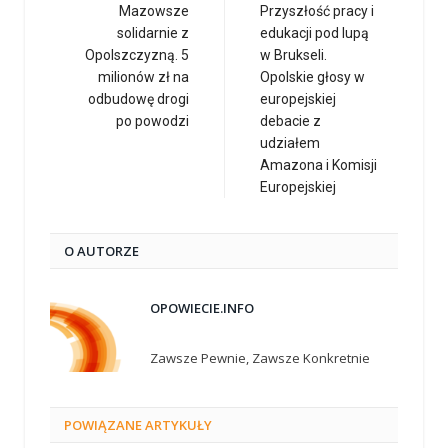
Mazowsze
Przyszłość pracy i
solidarnie z
edukacji pod lupą
Opolszczyzną. 5
w Brukseli.
milionów zł na
Opolskie głosy w
odbudowę drogi
europejskiej
po powodzi
debacie z
udziałem
Amazona i Komisji
Europejskiej
O AUTORZE
OPOWIECIE.INFO
Zawsze Pewnie, Zawsze Konkretnie
POWIĄZANE
ARTYKUŁY