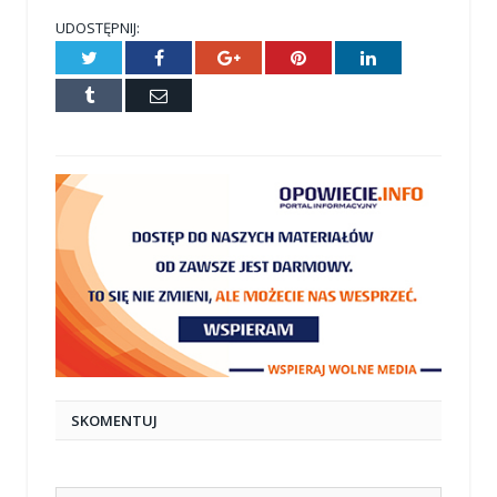
UDOSTĘPNIJ:
Twitter
Facebook
Google+
Pinterest
LinkedIn
Tumblr
E-
mail
SKOMENTUJ