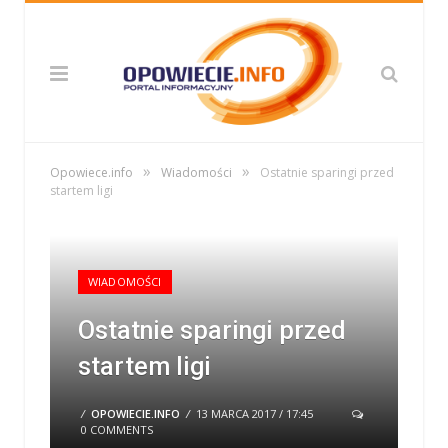
»
»
Opowiece.info
Wiadomości
Ostatnie sparingi przed
startem ligi
WIADOMOŚCI
Ostatnie sparingi przed
startem ligi
/
OPOWIECIE.INFO
/
13 MARCA 2017 / 17:45
0 COMMENTS