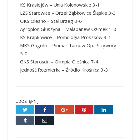
KS Krasiejów – Unia Kolonowskie 3-1
LZS Starowice – Orzeł Ząbkowice Śląskie 3-3
OKS Olesno – Stal Brzeg 0-6
Agroplon Głuszyna – Małapanew Ozimek 1-0
KS Krapkowice – Pomologia Prószków 3-1
MKS Gogolin – Piomar Tarnów Op. Przywory
5-0
GKS Starościn – Olimpia Oleśnica 7-4
Jedność Rozmierka – Źródło Krośnica 3-3
UDOSTĘPNIJ:
Twitter
Facebook
Google+
Pinterest
LinkedIn
Tumblr
E-
mail