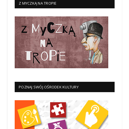
Z MYCZKĄ NA TROPIE
POZNAJ SWÓJ OŚRODEK KULTURY