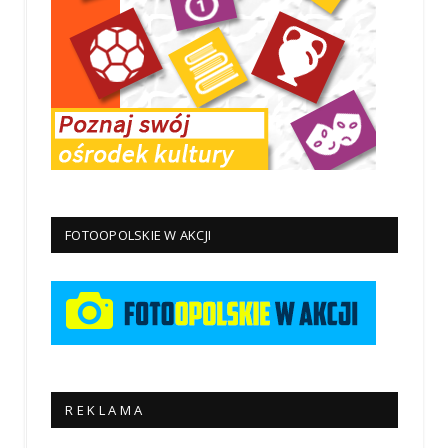
FOTOOPOLSKIE W AKCJI
R E K L A M A