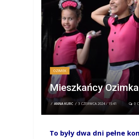
OZIMEK
Mieszkańcy Ozimka 
/
ANNA KURC
/
3 CZERWCA 2024 / 15:41
0 
To były dwa dni pełne ko