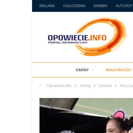
REKLAMA
OGŁOSZENIA
KARIERA
AUTORZY
GMINY
WIADOMOŚCI
»
»
»
/
Opowiece.info
Gminy
Ozimek
Mieszka