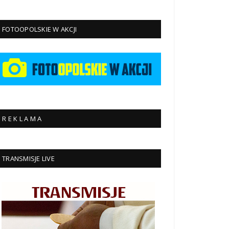
FOTOOPOLSKIE W AKCJI
R E K L A M A
TRANSMISJE LIVE