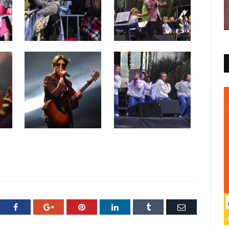
ter
Facebook
Google+
Pinterest
LinkedIn
Tumblr
E-
mail