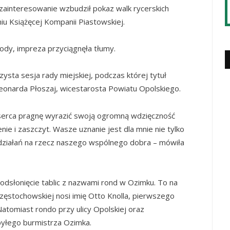
e zainteresowanie wzbudził pokaz walk rycerskich
u Książęcej Kompanii Piastowskiej.
dy, impreza przyciągnęła tłumy.
ysta sesja rady miejskiej, podczas której tytuł
eonarda Płoszaj, wicestarosta Powiatu Opolskiego.
 serca pragnę wyrazić swoją ogromną wdzięczność
ie i zaszczyt. Wasze uznanie jest dla mnie nie tylko
h działań na rzecz naszego wspólnego dobra – mówiła
dsłonięcie tablic z nazwami rond w Ozimku. To na
Częstochowskiej nosi imię Otto Knolla, pierwszego
omiast rondo przy ulicy Opolskiej oraz
byłego burmistrza Ozimka.