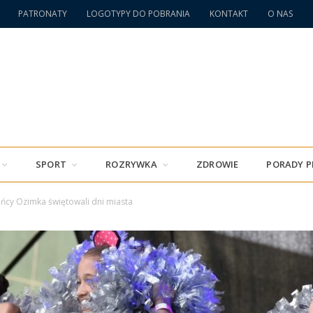
PATRONATY
LOGOTYPY DO POBRANIA
KONTAKT
O NAS
SPORT
ROZRYWKA
ZDROWIE
PORADY 
ńcy Ozimka świętowali dni miasta