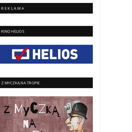
R E K L A M A
KINO HELIOS
Z MYCZKĄ NA TROPIE