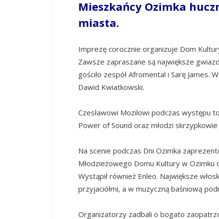
Mieszkańcy Ozimka huczni
miasta.
Imprezę corocznie organizuje Dom Kultu
Zawsze zapraszane są największe gwiazd
gościło zespół Afromental i Sarę James. W
Dawid Kwiatkowski.
Czesławowi Mozilowi podczas występu tow
Power of Sound oraz młodzi skrzypkowie z
Na scenie podczas Dni Ozimka zaprezentow
Młodzieżowego Domu Kultury w Ozimku ora
Wystąpił również Enleo. Największe włos
przyjaciółmi, a w muzyczną baśniową podró
Organizatorzy zadbali o bogato zaopatrz