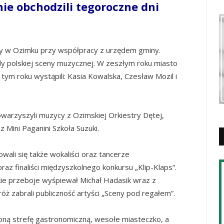
e obchodzili tegoroczne dni
ry w Ozimku przy współpracy z urzędem gminy.
y polskiej sceny muzycznej. W zeszłym roku miasto
 tym roku wystąpili: Kasia Kowalska, Czesław Mozil i
arzyszyli muzycy z Ozimskiej Orkiestry Dętej,
 Mini Paganini Szkoła Suzuki.
ali się także wokaliści oraz tancerze
z finaliści międzyszkolnego konkursu „Klip-Klaps”.
kie przeboje wyśpiewał Michał Hadasik wraz z
ż zabrali publiczność artyści „Sceny pod regałem”.
oną strefę gastronomiczną, wesołe miasteczko, a