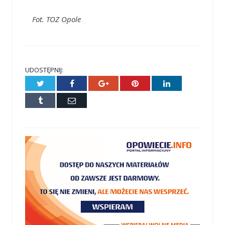
Fot. TOZ Opole
UDOSTĘPNIJ:
Twitter
Facebook
Google+
Pinterest
LinkedIn
Tumblr
E-
mail