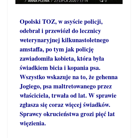
/
ANNA PLEWA
/
27 LIPCA 2020 / 17:14
0
COMMENTS
Opolski TOZ, w asyście policji,
odebrał i przewiózł do lecznicy
weterynaryjnej kilkunastoletnego
amstaffa, po tym jak policję
zawiadomiła kobieta, która była
świadkiem bicia i kopania psa.
Wszystko wskazuje na to, że gehenna
Jogiego, psa maltretowanego przez
właściciela, trwała od lat. W sprawie
zgłasza się coraz więcej świadków.
Sprawcy okrucieństwa grozi pięć lat
więzienia.