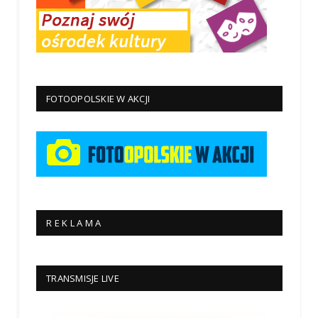
FOTOOPOLSKIE W AKCJI
R E K L A M A
TRANSMISJE LIVE