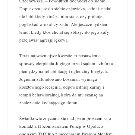
Czechowska. – Powolutku dochodzi do siebie.
Dopuszcza już do siebie człowieka, jednak nadal
nie lubi kiedy ktoś za nim staje, czy próbuje
pogłaskać w okolicy zadu. Ale jeszcze tydzień
temu, kiedy ktoś chciał się zbliżyć do jego kufy
przejawiał agresję lękową.
Teraz najważniejsze kwestie to postawienie
sprawcy cierpienia Jogiego przed sądem i zbiórka
pieniędzy na rehabilitację i oględziny biegłych.
Jogiemu zafundowano koszmar, wymaga
kosztownego leczenia, odpowiedniej karmy i
terapii behawioralnej, która da mu szansę na
znalezienie kochającego domu.
Świadkowie znęcania się nad psem proszeni są o
kontakt z II Komisariatem Policji w Opolu, z
opolskim TOZ lub z mecenasem Pawłem Mehlem,