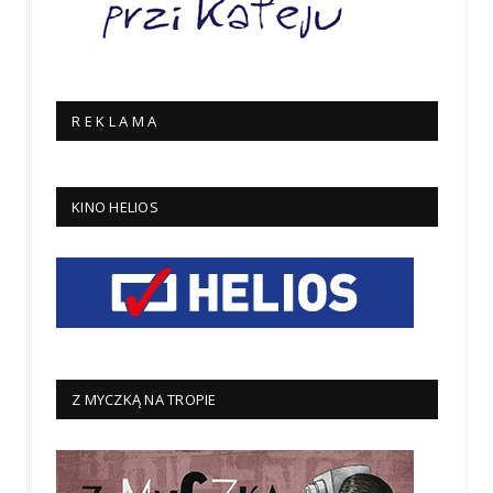
R E K L A M A
KINO HELIOS
Z MYCZKĄ NA TROPIE