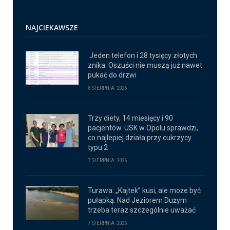
NAJCIEKAWSZE
Jeden telefon i 28 tysięcy złotych
znika. Oszuści nie muszą już nawet
pukać do drzwi
8 SIERPNIA 2026
Trzy diety, 14 miesięcy i 90
pacjentów. USK w Opolu sprawdzi,
co najlepiej działa przy cukrzycy
typu 2
7 SIERPNIA 2026
Turawa: „Kajtek” kusi, ale może być
pułapką. Nad Jeziorem Dużym
trzeba teraz szczególnie uważać
7 SIERPNIA 2026