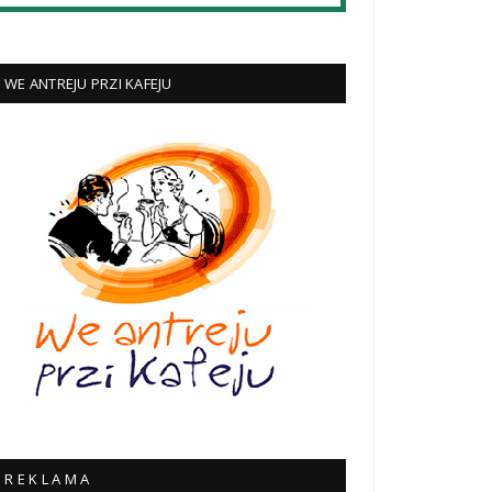
WE ANTREJU PRZI KAFEJU
R E K L A M A