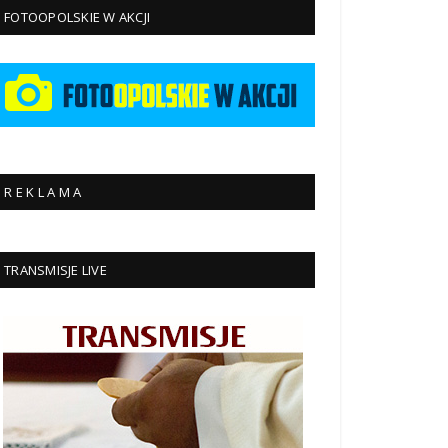
FOTOOPOLSKIE W AKCJI
R E K L A M A
TRANSMISJE LIVE