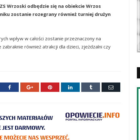
 LZS Wrzoski odbędzie się na obiekcie Wrzos
kniku zostanie rozegrany również turniej drużyn
tórych wpływ w całości zostanie przeznaczony na
 zabraknie również atrakcji dla dzieci, zjeżdzalni czy
ter
Facebook
Google+
Pinterest
LinkedIn
Tumblr
E-
mail