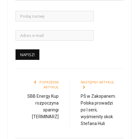
POPRZEDNI
NASTĘPNY ARTYKUŁ
ARTYKUŁ
SBB Energy Kup
PŚ w Zakopanem.
rozpoczyna
Polska prowadzi
sparingi
po I serii,
[TERMINARZ]
wyśmienity skok
Stefana Huli