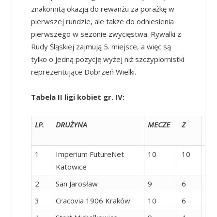
znakomitą okazją do rewanżu za porażkę w
pierwszej rundzie, ale także do odniesienia
pierwszego w sezonie zwycięstwa. Rywalki z
Rudy Śląskiej zajmują 5. miejsce, a więc są
tylko o jedną pozycję wyżej niż szczypiornistki
reprezentujące Dobrzeń Wielki.
Tabela II ligi kobiet gr. IV:
LP.
DRUŻYNA
MECZE
Z
R (Z
1
Imperium FutureNet
10
10
0
Katowice
2
San Jarosław
9
6
0
3
Cracovia 1906 Kraków
10
6
0