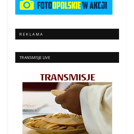
R E K L A M A
TRANSMISJE LIVE