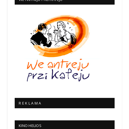
R E K L A M A
KINO HELIOS