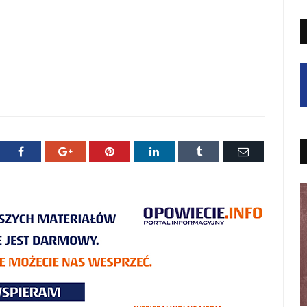
ter
Facebook
Google+
Pinterest
LinkedIn
Tumblr
E-
mail