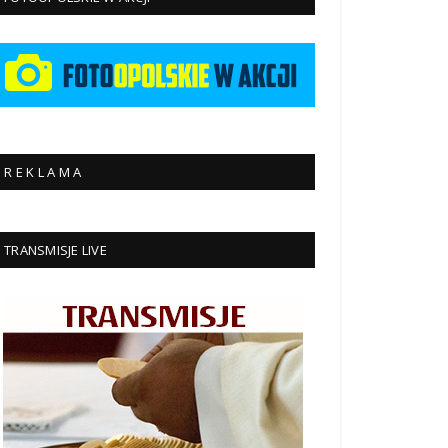
R E K L A M A
TRANSMISJE LIVE