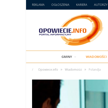
REKLAMA
OGŁOSZENIA
KARIERA
AUTORZY
GMINY
WIADOMOŚCI
»
»
/
Opowiece.info
Wiadomości
PolandJa