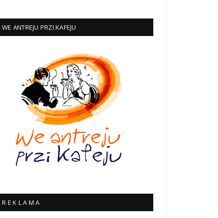
WE ANTREJU PRZI KAFEJU
R E K L A M A