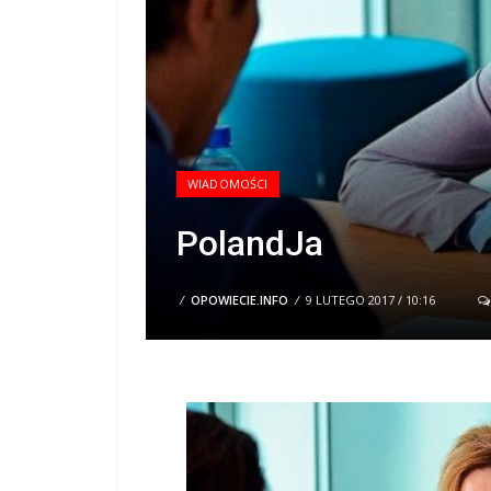
WIADOMOŚCI
PolandJa
/
OPOWIECIE.INFO
/
9 LUTEGO 2017 / 10:16