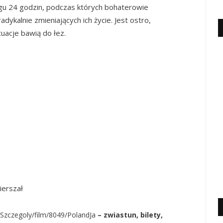
iągu 24 godzin, podczas których bohaterowie
ykalnie zmieniających ich życie. Jest ostro,
uacje bawią do łez.
ierszał
/Szczegoly/film/8049/PolandJa
– zwiastun, bilety,