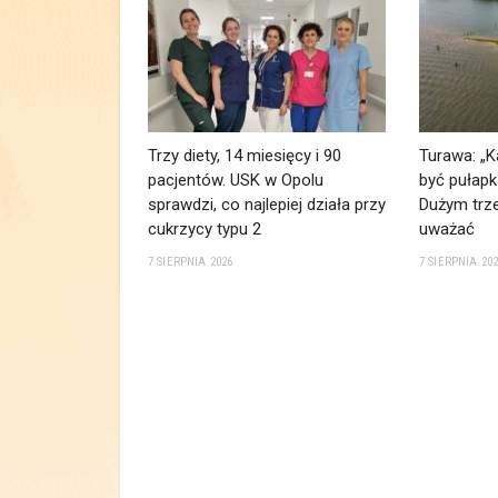
Trzy diety, 14 miesięcy i 90
Turawa: „K
pacjentów. USK w Opolu
być pułapk
sprawdzi, co najlepiej działa przy
Dużym trze
cukrzycy typu 2
uważać
7 SIERPNIA 2026
7 SIERPNIA 20