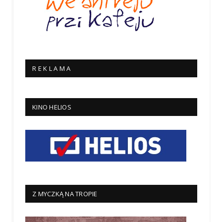
R E K L A M A
KINO HELIOS
Z MYCZKĄ NA TROPIE