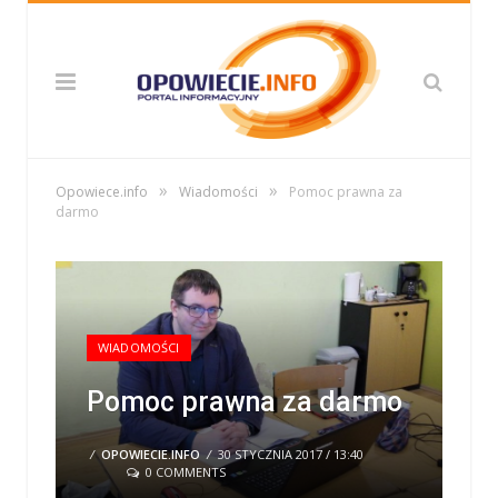
»
»
Opowiece.info
Wiadomości
Pomoc prawna za
darmo
WIADOMOŚCI
Pomoc prawna za darmo
/
OPOWIECIE.INFO
/
30 STYCZNIA 2017 / 13:40
0 COMMENTS