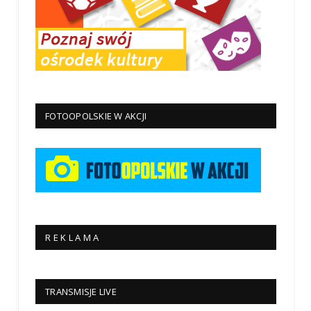
FOTOOPOLSKIE W AKCJI
R E K L A M A
TRANSMISJE LIVE