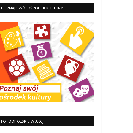
POZNAJ SWÓJ OŚRODEK KULTURY
FOTOOPOLSKIE W AKCJI