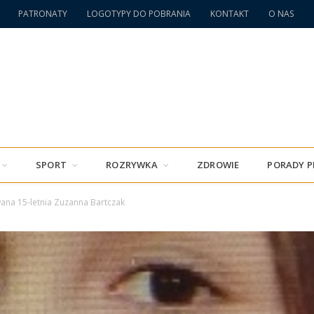
PATRONATY
LOGOTYPY DO POBRANIA
KONTAKT
O NAS
SPORT
ROZRYWKA
ZDROWIE
PORADY 
ana 15-letnia Zuzanna Bartczak