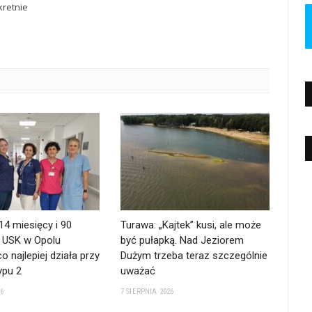
retnie
 14 miesięcy i 90
Turawa: „Kajtek” kusi, ale może
. USK w Opolu
być pułapką. Nad Jeziorem
o najlepiej działa przy
Dużym trzeba teraz szczególnie
ypu 2
uważać
26
7 SIERPNIA 2026