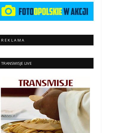
R E K L A M A
TRANSMISJE LIVE