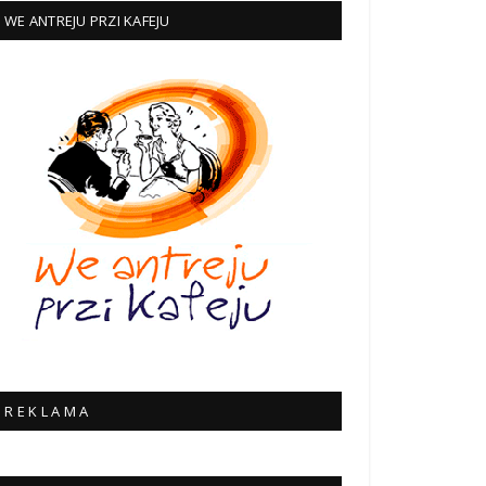
WE ANTREJU PRZI KAFEJU
R E K L A M A