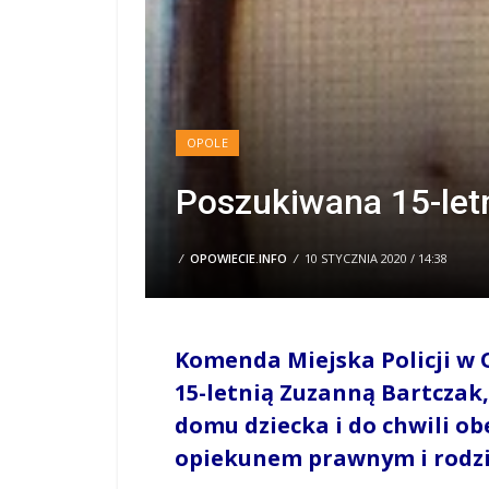
OPOLE
Poszukiwana 15-let
/
OPOWIECIE.INFO
/
10 STYCZNIA 2020 / 14:38
Komenda Miejska Policji w 
15-letnią Zuzanną Bartczak,
domu dziecka i do chwili ob
opiekunem prawnym i rodzi