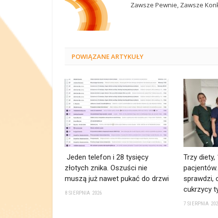
Zawsze Pewnie, Zawsze Konk
POWIĄZANE
ARTYKUŁY
Jeden telefon i 28 tysięcy
Trzy diety,
złotych znika. Oszuści nie
pacjentów
muszą już nawet pukać do drzwi
sprawdzi, c
cukrzycy t
8 SIERPNIA 2026
7 SIERPNIA 20