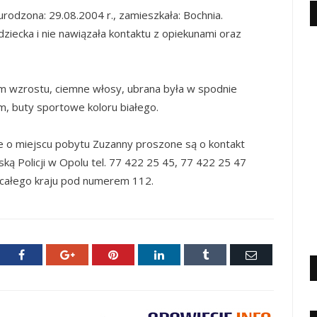
 urodzona: 29.08.2004 r., zamieszkała: Bochnia.
dziecka i nie nawiązała kontaktu z opiekunami oraz
cm wzrostu, ciemne włosy, ubrana była w spodnie
em, buty sportowe koloru białego.
je o miejscu pobytu Zuzanny proszone są o kontakt
ką Policji w Opolu tel. 77 422 25 45, 77 422 25 47
ie całego kraju pod numerem 112.
ter
Facebook
Google+
Pinterest
LinkedIn
Tumblr
E-
mail