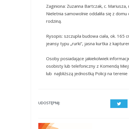
Zaginiona: Zuzanna Bartczak, c. Mariusza,
Nieletnia samowolnie oddaliła się z domu 
rodziną.
Rysopis: szczupła budowa ciała, ok. 165 
jeansy typu „rurki”, jasna kurtka z kaptur
Osoby posiadające jakiekolwiek informac
osobisty lub telefoniczny z Komendą Miejs
lub najbliższą jednostką Policji na teren
UDOSTĘPNIJ:
Twit