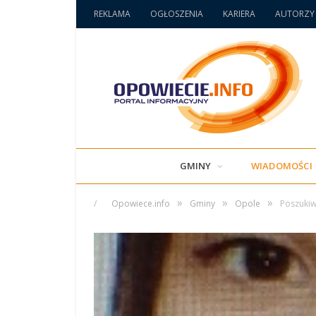
REKLAMA
OGŁOSZENIA
KARIERA
AUTORZY
GMINY
WIADOMOŚCI
»
»
»
/
Opowiece.info
Gminy
Opole
Poszukiw