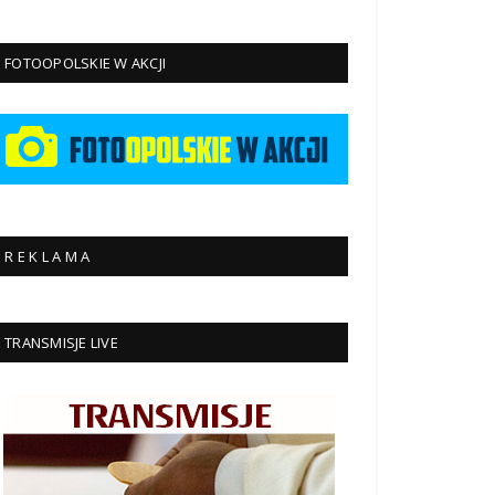
FOTOOPOLSKIE W AKCJI
R E K L A M A
TRANSMISJE LIVE