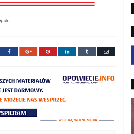
Opolu
ter
Facebook
Google+
Pinterest
LinkedIn
Tumblr
E-
mail