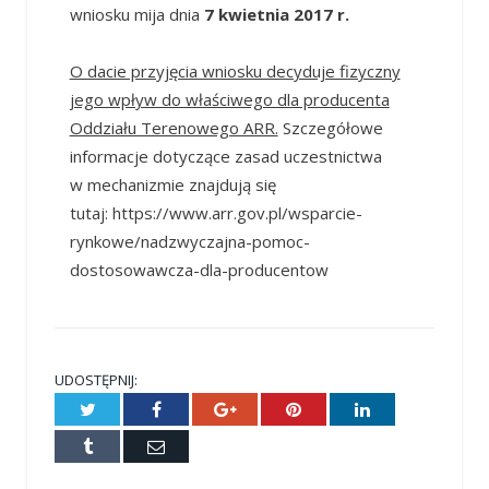
wniosku mija dnia
7 kwietnia 2017 r.
O dacie przyjęcia wniosku decyduje fizyczny
jego wpływ do właściwego dla producenta
Oddziału Terenowego ARR.
Szczegółowe
informacje dotyczące zasad uczestnictwa
w mechanizmie znajdują się
tutaj: https://www.arr.gov.pl/wsparcie-
rynkowe/nadzwyczajna-pomoc-
dostosowawcza-dla-producentow
UDOSTĘPNIJ:
Twitter
Facebook
Google+
Pinterest
LinkedIn
Tumblr
E-
mail