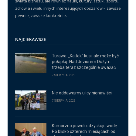
świata biznesu, ale również nauki, kultury, sztuki, sportu,
zdrowia i wielu innych interesujących obszarów – zawsze
pewnie, zawsze konkretnie.
NAJCIEKAWSZE
Turawa: „Kajtek” kusi, ale może być
pułapką. Nad Jeziorem Dużym
trzeba teraz szczególnie uważać
7 SIERPNIA 2026
Nie oddawajmy ulicy nienawiści
7 SIERPNIA 2026
Komorzno powoli odzyskuje wodę.
Po blisko czterech miesiącach od