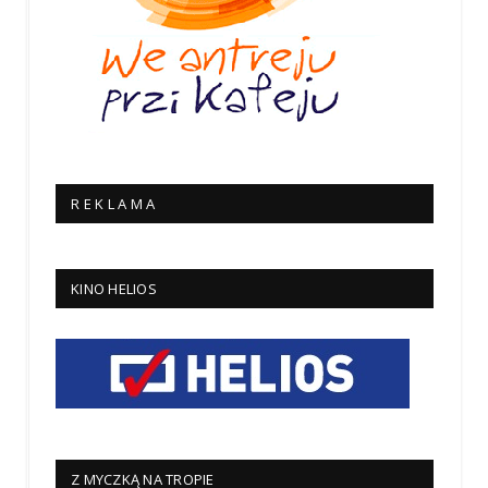
R E K L A M A
KINO HELIOS
Z MYCZKĄ NA TROPIE