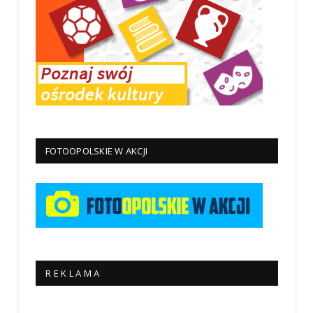
FOTOOPOLSKIE W AKCJI
R E K L A M A