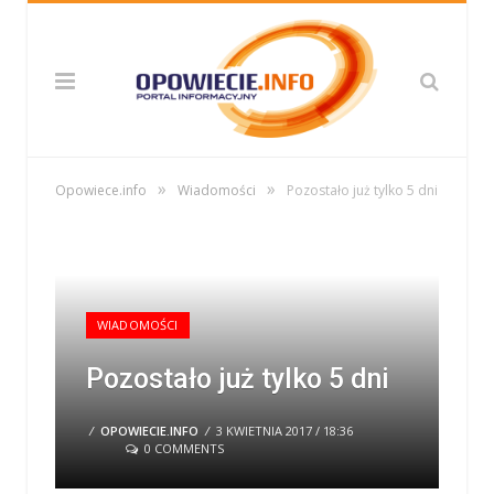
»
»
Opowiece.info
Wiadomości
Pozostało już tylko 5 dni
WIADOMOŚCI
Pozostało już tylko 5 dni
/
OPOWIECIE.INFO
/
3 KWIETNIA 2017 / 18:36
0 COMMENTS