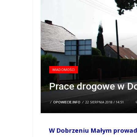
WIADOMOŚCI
Prace drogowe w D
/
OPOWIECIE.INFO
/
22 SIERPNIA 2018 / 14:51
W Dobrzeniu Małym prowad