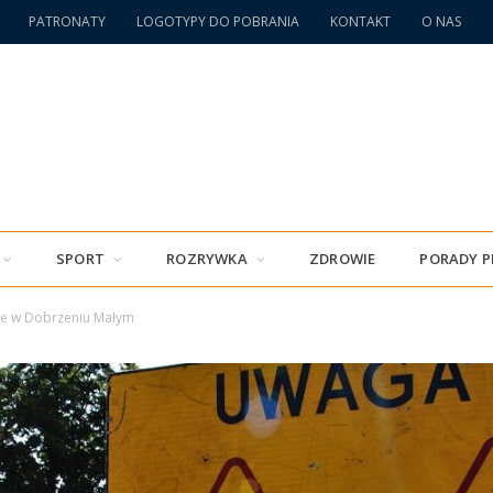
PATRONATY
LOGOTYPY DO POBRANIA
KONTAKT
O NAS
SPORT
ROZRYWKA
ZDROWIE
PORADY 
e w Dobrzeniu Małym