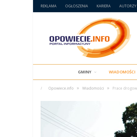
REKLAMA
OGŁOSZENIA
KARIERA
AUTORZY
GMINY
WIADOMOŚCI
»
»
/
Opowiece.info
Wiadomości
Prace drogow