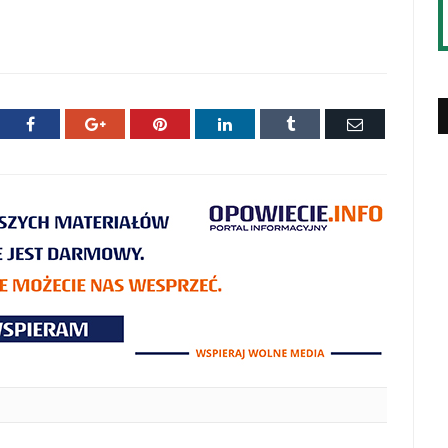
ter
Facebook
Google+
Pinterest
LinkedIn
Tumblr
E-
mail