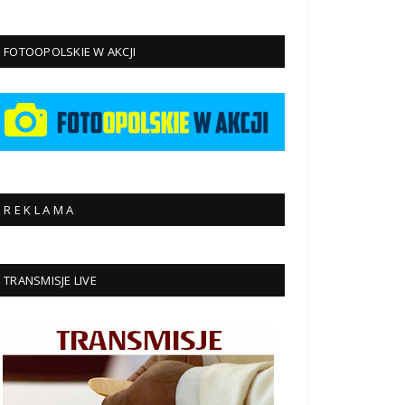
FOTOOPOLSKIE W AKCJI
R E K L A M A
TRANSMISJE LIVE