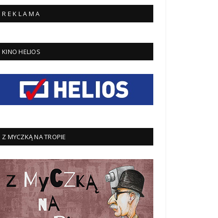
R E K L A M A
KINO HELIOS
Z MYCZKĄ NA TROPIE