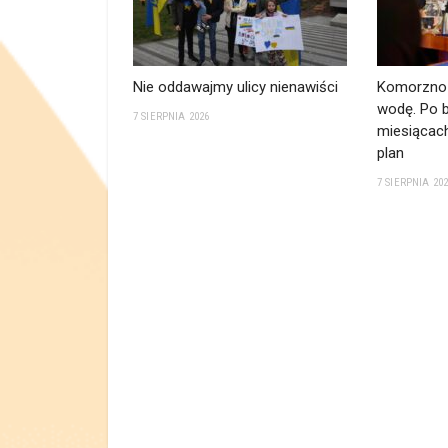
Nie oddawajmy ulicy nienawiści
Komorzno 
wodę. Po b
7 SIERPNIA 2026
miesiącach
plan
7 SIERPNIA 20