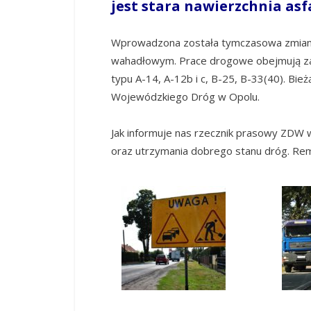
jest stara nawierzchnia as
Wprowadzona została tymczasowa zmiana 
wahadłowym. Prace drogowe obejmują zaj
typu A-14, A-12b i c, B-25, B-33(40). Bi
Wojewódzkiego Dróg w Opolu.
Jak informuje nas rzecznik prasowy ZDW w
oraz utrzymania dobrego stanu dróg. Rem