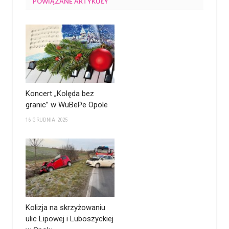
POWIĄZANE
ARTYKUŁY
Koncert „Kolęda bez
granic” w WuBePe Opole
16 GRUDNIA 2025
Kolizja na skrzyżowaniu
ulic Lipowej i Luboszyckiej