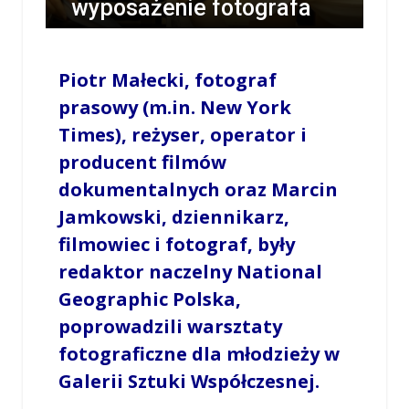
wyposażenie fotografa
[WIDEO]
Piotr Małecki
,
fotograf
/
ANNA KONOPKA
/
8 WRZEŚNIA 2020 / 22:48
0 COMMENTS
prasowy (m.in. New York
Times), reżyser, operator i
producent filmów
dokumentalnych oraz Marcin
Jamkowski, dziennikarz,
filmowiec i fotograf, były
redaktor naczelny National
Geographic Polska,
poprowadzili warsztaty
fotograficzne dla młodzieży w
Galerii Sztuki Współczesnej.