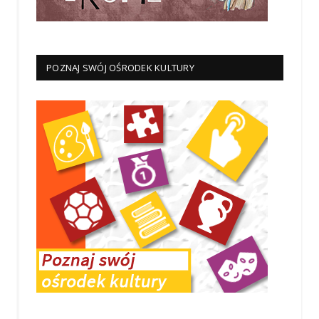
POZNAJ SWÓJ OŚRODEK KULTURY