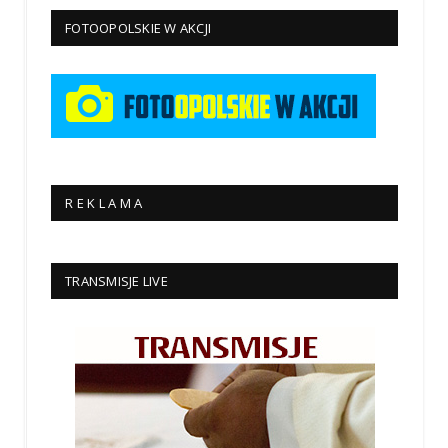
FOTOOPOLSKIE W AKCJI
R E K L A M A
TRANSMISJE LIVE