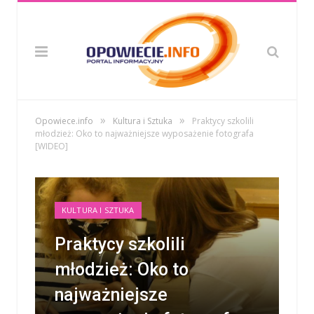
»
»
Opowiece.info
Kultura i Sztuka
Praktycy szkolili
młodzież: Oko to najważniejsze wyposażenie fotografa
[WIDEO]
KULTURA I SZTUKA
Praktycy szkolili
młodzież: Oko to
najważniejsze