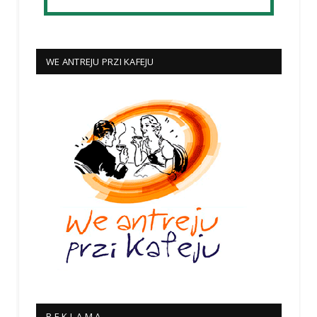
WE ANTREJU PRZI KAFEJU
R E K L A M A