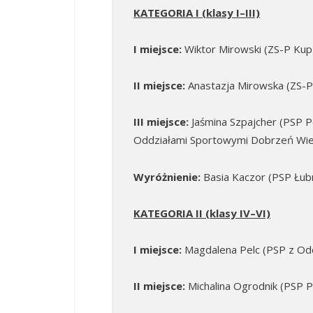
KATEGORIA I (klasy I–III)
I miejsce:
Wiktor Mirowski (ZS-P Kup
II miejsce:
Anastazja Mirowska (ZS-P 
III miejsce:
Jaśmina Szpajcher (PSP P
Oddziałami Sportowymi Dobrzeń Wiel
Wyróżnienie:
Basia Kaczor (PSP Łubn
KATEGORIA II (klasy IV–VI)
I miejsce:
Magdalena Pelc (PSP z Od
II miejsce:
Michalina Ogrodnik (PSP 