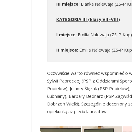
III miejsce:
Blanka Nalewaja (ZS-P K
KATEGORIA III (klasy VII–VIII)
I miejsce:
Emilia Nalewaja (ZS-P Kup
II miejsce:
Emilia Nalewaja (ZS-P Kup
Oczywiście warto również wspomnieć o w
Sylwii Paprockiej (PSP z Oddziałami Spo
Popielów), Jolanty Ślęzak (PSP Popielów), 
Łubniany), Barbary Bednarz (PSP Zagwiźdz
Dobrzeń Wielki). Szczególnie doceniony zos
opiekunką aż pięciu laureatów.