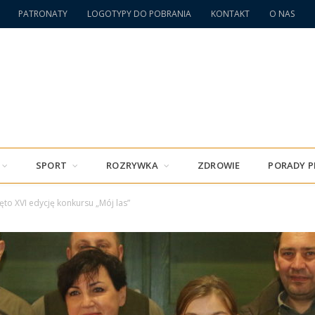
PATRONATY
LOGOTYPY DO POBRANIA
KONTAKT
O NAS
SPORT
ROZRYWKA
ZDROWIE
PORADY 
ęto XVI edycję konkursu „Mój las”