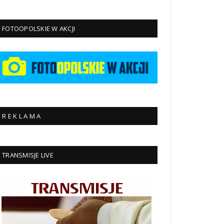
FOTOOPOLSKIE W AKCJI
R E K L A M A
TRANSMISJE LIVE