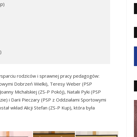
up)
)
)
sparciu rodziców i sprawnej pracy pedagogów:
rtowymi Dobrzeń Wielki), Teresy Weber (PSP
Joanny Michalskiej (ZS-P Pokój), Natalii Pyki (PSP
ie) i Darii Pieczary (PSP z Oddziałami Sportowymi
tał wkład Alicji Stefan (ZS-P Kup), która była