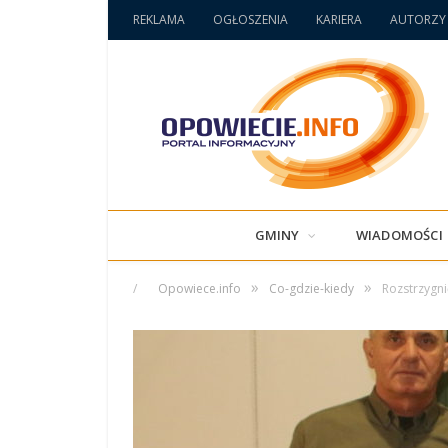
REKLAMA
OGŁOSZENIA
KARIERA
AUTORZY
GMINY
WIADOMOŚCI
»
»
/
Opowiece.info
Co-gdzie-kiedy
Rozstrzygni