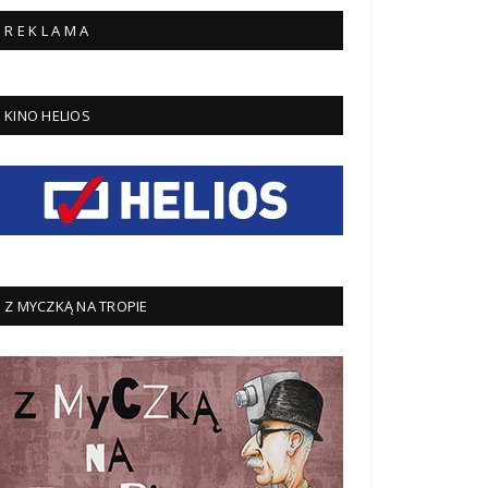
R E K L A M A
KINO HELIOS
Z MYCZKĄ NA TROPIE