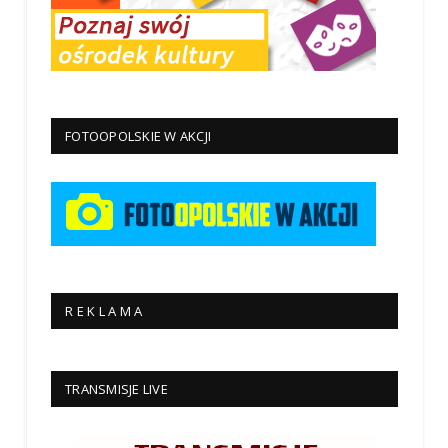
FOTOOPOLSKIE W AKCJI
R E K L A M A
TRANSMISJE LIVE