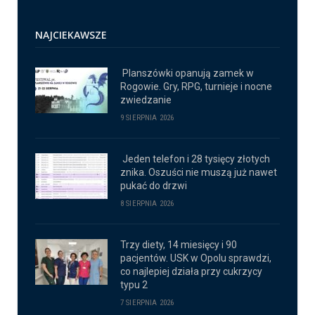
NAJCIEKAWSZE
Planszówki opanują zamek w
Rogowie. Gry, RPG, turnieje i nocne
zwiedzanie
9 SIERPNIA 2026
Jeden telefon i 28 tysięcy złotych
znika. Oszuści nie muszą już nawet
pukać do drzwi
8 SIERPNIA 2026
Trzy diety, 14 miesięcy i 90
pacjentów. USK w Opolu sprawdzi,
co najlepiej działa przy cukrzycy
typu 2
7 SIERPNIA 2026