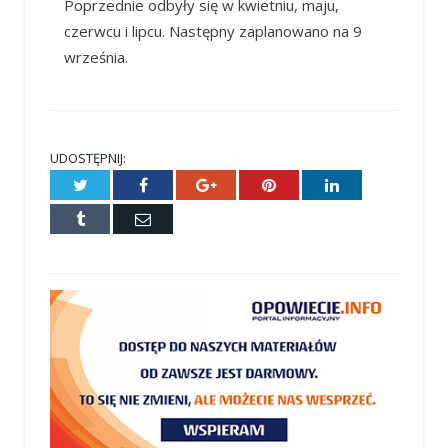
Poprzednie odbyły się w kwietniu, maju,
czerwcu i lipcu. Następny zaplanowano na 9
września.
UDOSTĘPNIJ:
Twitter
Facebook
Google+
Pinterest
LinkedIn
Tumblr
E-
mail