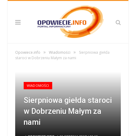
»
»
Opowiece.info
Wiadomości
Sierpniowa giełda
staroci w Dobrzeniu Małym za nami
WIADOMOŚCI
Sierpniowa giełda staroci
w Dobrzeniu Małym za
nami