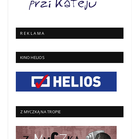
R E K L A M A
KINO HELIOS
Z MYCZKĄ NA TROPIE