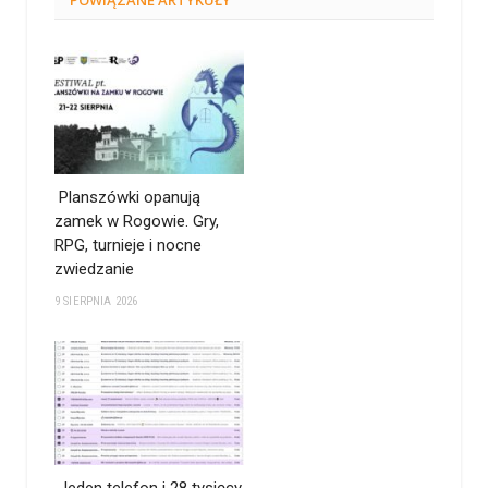
POWIĄZANE
ARTYKUŁY
Planszówki opanują
zamek w Rogowie. Gry,
RPG, turnieje i nocne
zwiedzanie
9 SIERPNIA 2026
Jeden telefon i 28 tysięcy