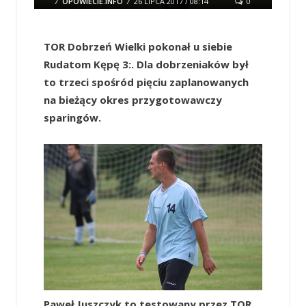
/
OPOWIECIE.INFO
/
26 LIPCA 2017 / 08:14
0
COMMENTS
TOR Dobrzeń Wielki pokonał u siebie
Rudatom Kępę 3:. Dla dobrzeniaków był
to trzeci spośród pięciu zaplanowanych
na bieżący okres przygotowawczy
sparingów.
Paweł Juszczyk to testowany przez TOR