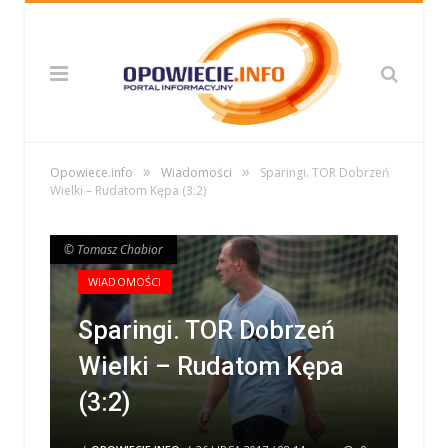
»
»
Opowiece.info
Wiadomości
Sparingi. TOR Dobrzeń
Wielki – Rudatom Kępa (3:2)
© Tomasz Chabior
© Tomasz Chabior
WIADOMOŚCI
Sparingi. TOR Dobrzeń
Wielki – Rudatom Kępa
(3:2)