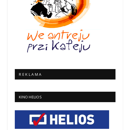
R E K L A M A
KINO HELIOS