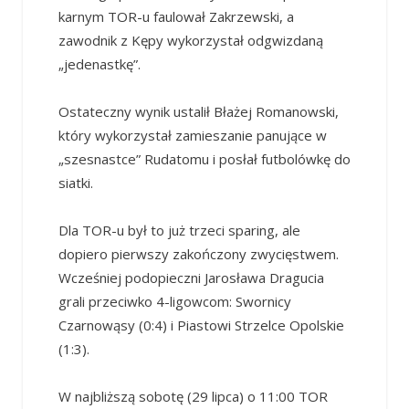
karnym TOR-u faulował Zakrzewski, a
zawodnik z Kępy wykorzystał odgwizdaną
„jedenastkę”.
Ostateczny wynik ustalił Błażej Romanowski,
który wykorzystał zamieszanie panujące w
„szesnastce” Rudatomu i posłał futbolówkę do
siatki.
Dla TOR-u był to już trzeci sparing, ale
dopiero pierwszy zakończony zwycięstwem.
Wcześniej podopieczni Jarosława Dragucia
grali przeciwko 4-ligowcom: Swornicy
Czarnowąsy (0:4) i Piastowi Strzelce Opolskie
(1:3).
W najbliższą sobotę (29 lipca) o 11:00 TOR