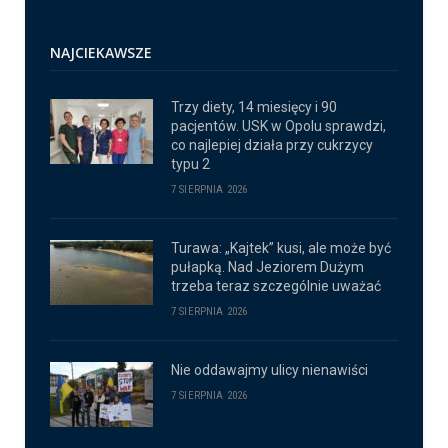
NAJCIEKAWSZE
Trzy diety, 14 miesięcy i 90
pacjentów. USK w Opolu sprawdzi,
co najlepiej działa przy cukrzycy
typu 2
7 SIERPNIA 2026
Turawa: „Kajtek” kusi, ale może być
pułapką. Nad Jeziorem Dużym
trzeba teraz szczególnie uważać
7 SIERPNIA 2026
Nie oddawajmy ulicy nienawiści
7 SIERPNIA 2026