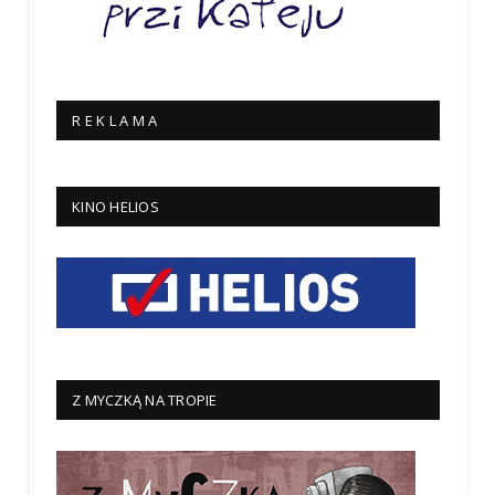
R E K L A M A
KINO HELIOS
Z MYCZKĄ NA TROPIE