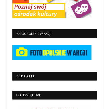
FOTOOPOLSKIE W AKCJI
R E K L A M A
TRANSMISJE LIVE