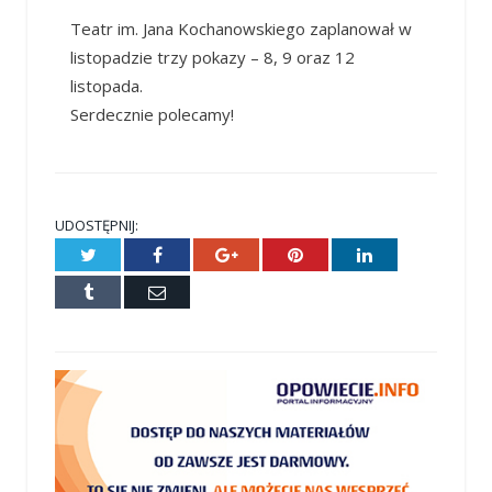
Teatr im. Jana Kochanowskiego zaplanował w
listopadzie trzy pokazy – 8, 9 oraz 12
listopada.
Serdecznie polecamy!
UDOSTĘPNIJ:
Twitter
Facebook
Google+
Pinterest
LinkedIn
Tumblr
E-
mail