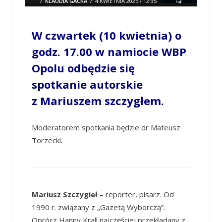
/
KLAUDIA GACKA
/
4 KWIETNIA 2025 / 12:35
0 COMMENTS
W czwartek (10 kwietnia) o
godz. 17.00 w namiocie WBP
Opolu odbędzie się
spotkanie autorskie
z Mariuszem szczygłem.
Moderatorem spotkania będzie dr Mateusz
Torzecki.
Mariusz Szczygieł
– reporter, pisarz. Od
1990 r. związany z „Gazetą Wyborczą”.
Oprócz Hanny Krall najczęściej przekładany z