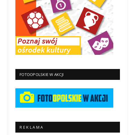
FOTOOPOLSKIE W AKCJI
R E K L A M A