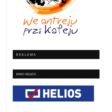
R E K L A M A
KINO HELIOS