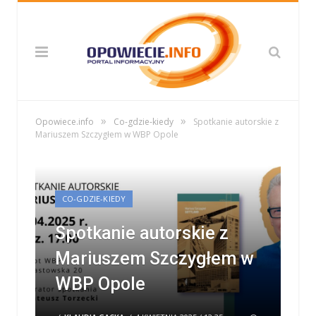
»
»
Opowiece.info
Co-gdzie-kiedy
Spotkanie autorskie z
Mariuszem Szczygłem w WBP Opole
CO-GDZIE-KIEDY
Spotkanie autorskie z
Mariuszem Szczygłem w
WBP Opole