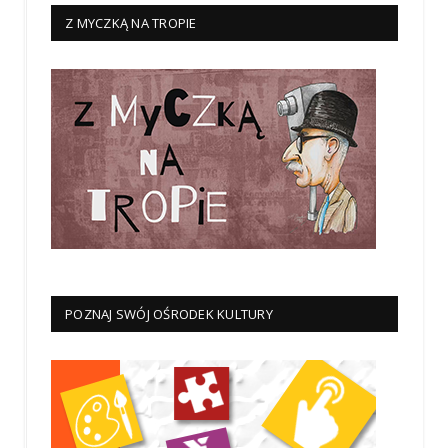
Z MYCZKĄ NA TROPIE
POZNAJ SWÓJ OŚRODEK KULTURY