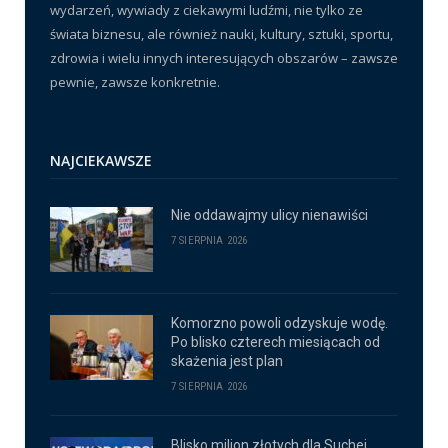
wydarzeń, wywiady z ciekawymi ludźmi, nie tylko ze
świata biznesu, ale również nauki, kultury, sztuki, sportu,
zdrowia i wielu innych interesujących obszarów – zawsze
pewnie, zawsze konkretnie.
NAJCIEKAWSZE
Nie oddawajmy ulicy nienawiści
7 SIERPNIA 2026
Komorzno powoli odzyskuje wodę.
Po blisko czterech miesiącach od
skażenia jest plan
7 SIERPNIA 2026
Blisko milion złotych dla Suchej.