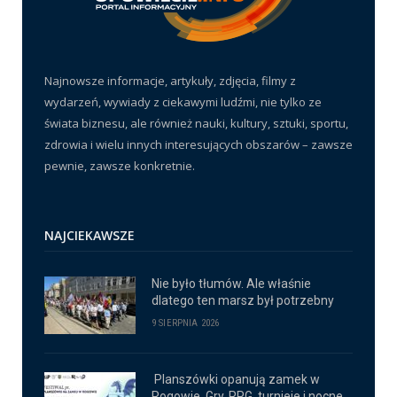
Najnowsze informacje, artykuły, zdjęcia, filmy z
wydarzeń, wywiady z ciekawymi ludźmi, nie tylko ze
świata biznesu, ale również nauki, kultury, sztuki, sportu,
zdrowia i wielu innych interesujących obszarów – zawsze
pewnie, zawsze konkretnie.
NAJCIEKAWSZE
Nie było tłumów. Ale właśnie
dlatego ten marsz był potrzebny
9 SIERPNIA 2026
Planszówki opanują zamek w
Rogowie. Gry, RPG, turnieje i nocne