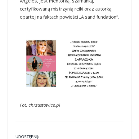
Angeles, jest mentorką, szamanką,
certyfikowaną mistrzynią reiki oraz autorką
opartej na faktach powieści „A sand fundation”.
Fot. chrzastowice.pl
UDOSTĘPNIJ: