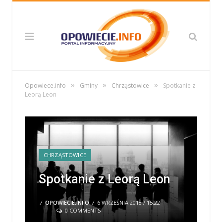
»
»
»
Opowiece.info
Gminy
Chrząstowice
Spotkanie z
Leorą Leon
CHRZĄSTOWICE
Spotkanie z Leorą Leon
/
OPOWIECIE.INFO
/
6 WRZEŚNIA 2018 / 15:22
0 COMMENTS