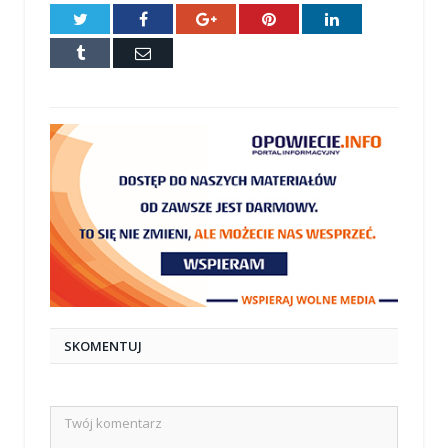
Twitter
Facebook
Google+
Pinterest
LinkedIn
Tumblr
E-
mail
SKOMENTUJ