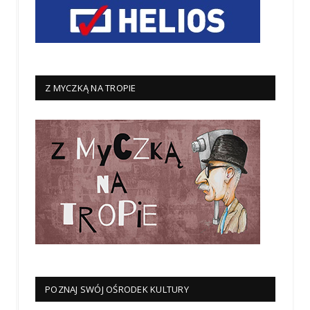
Z MYCZKĄ NA TROPIE
POZNAJ SWÓJ OŚRODEK KULTURY