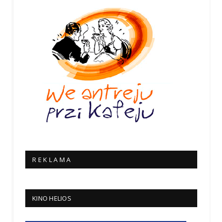
R E K L A M A
KINO HELIOS