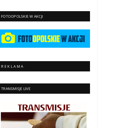
FOTOOPOLSKIE W AKCJI
R E K L A M A
TRANSMISJE LIVE