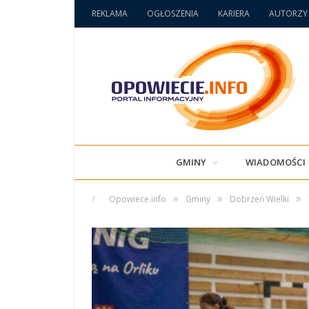
REKLAMA
OGŁOSZENIA
KARIERA
AUTORZY
GMINY
WIADOMOŚCI
»
»
»
/
Opowiece.info
Gminy
Dobrzeń Wielki