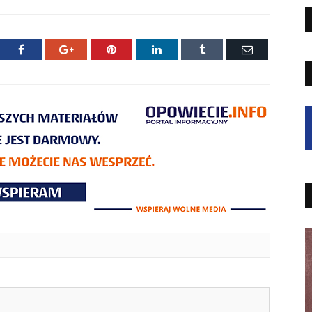
ter
Facebook
Google+
Pinterest
LinkedIn
Tumblr
E-
mail