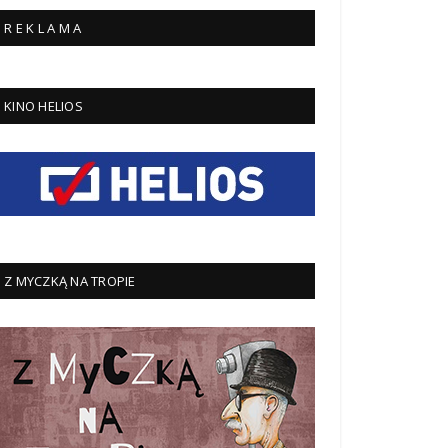
R E K L A M A
KINO HELIOS
Z MYCZKĄ NA TROPIE