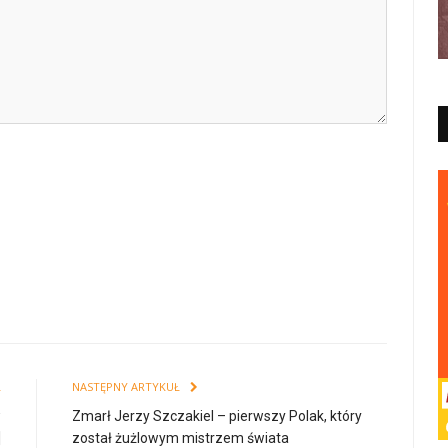
Ł
NASTĘPNY ARTYKUŁ
w
Zmarł Jerzy Szczakiel – pierwszy Polak, który
]
został żużlowym mistrzem świata