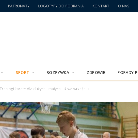
PATRONATY
LOGOTYPY DO POBRANIA
KONTAKT
O NAS
SPORT
ROZRYWKA
ZDROWIE
PORADY 
Treningi karate dla dużych i małych już we wrześniu