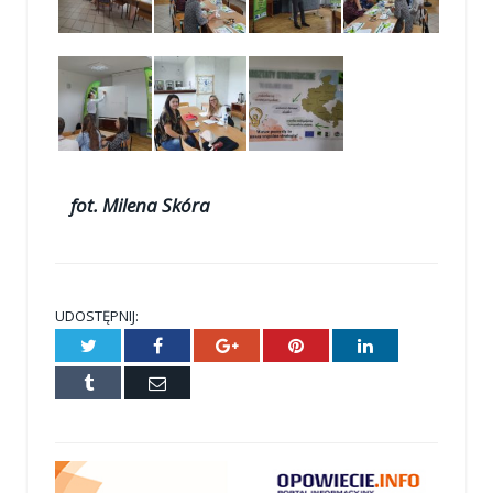
fot. Milena Skóra
UDOSTĘPNIJ:
Twitter
Facebook
Google+
Pinterest
LinkedIn
Tumblr
E-
mail