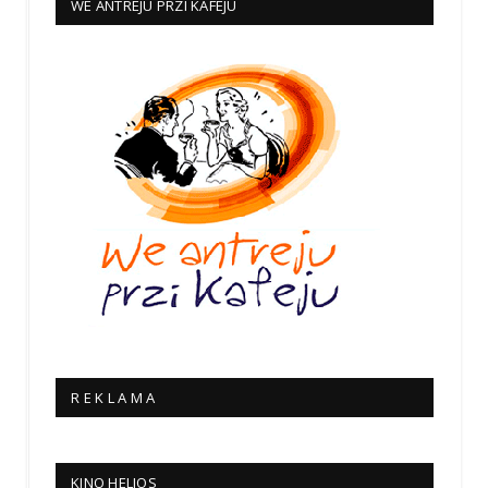
WE ANTREJU PRZI KAFEJU
R E K L A M A
KINO HELIOS