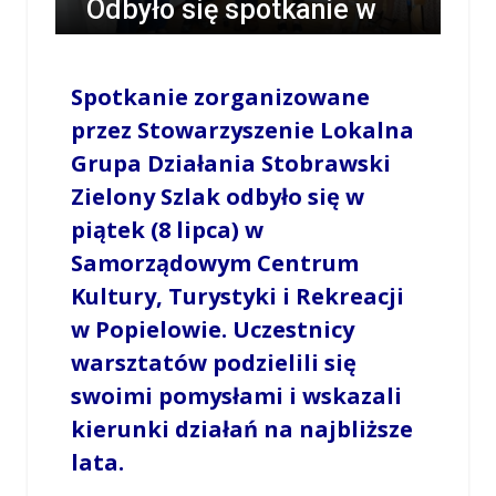
Odbyło się spotkanie w
gminie Popielów
[ZDJĘCIA]
Spotkanie zorganizowane
przez Stowarzyszenie Lokalna
/
MILENA SKÓRA
/
8 LIPCA 2022 / 17:07
0
Grupa Działania Stobrawski
COMMENTS
Zielony Szlak odbyło się w
piątek (8 lipca) w
Samorządowym Centrum
Kultury, Turystyki i Rekreacji
w Popielowie. Uczestnicy
warsztatów podzielili się
swoimi pomysłami i wskazali
kierunki działań na najbliższe
lata.