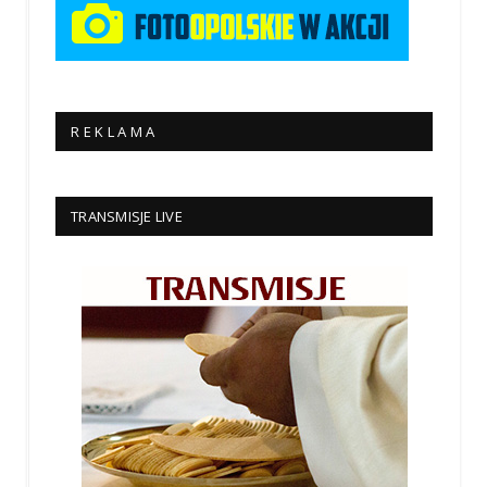
R E K L A M A
TRANSMISJE LIVE