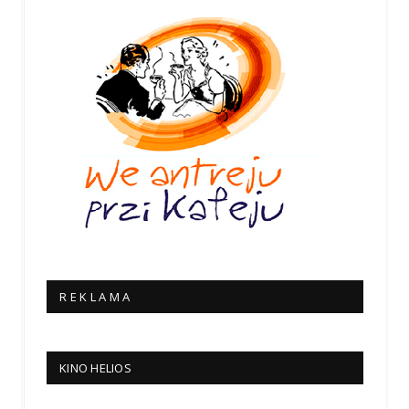
R E K L A M A
KINO HELIOS