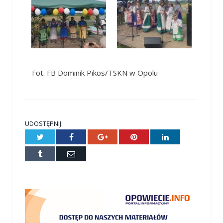
Fot. FB Dominik Pikos/TSKN w Opolu
UDOSTĘPNIJ:
Twitter
Facebook
Google+
Pinterest
LinkedIn
Tumblr
E-
mail