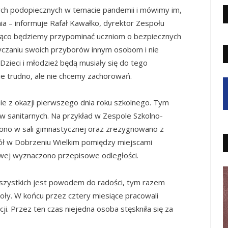
ych podopiecznych w temacie pandemii i mówimy im,
ia – informuje Rafał Kawałko, dyrektor Zespołu
żąco będziemy przypominać uczniom o bezpiecznych
życzaniu swoich przyborów innym osobom i nie
Dzieci i młodzież będą musiały się do tego
ie trudno, ale nie chcemy zachorowań.
ie z okazji pierwszego dnia roku szkolnego. Tym
w sanitarnych. Na przykład w Zespole Szkolno-
no w sali gimnastycznej oraz zrezygnowano z
kół w Dobrzeniu Wielkim pomiędzy miejscami
owej wyznaczono przepisowe odległości.
 wszystkich jest powodem do radości, tym razem
koły. W końcu przez cztery miesiące pracowali
cji. Przez ten czas niejedna osoba stęskniła się za