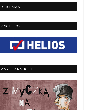
R E K L A M A
KINO HELIOS
Z MYCZKĄ NA TROPIE