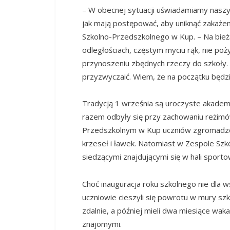
– W obecnej sytuacji uświadamiamy nasz
jak mają postępować, aby uniknąć zakażen
Szkolno-Przedszkolnego w Kup. – Na bie
odległościach, częstym myciu rąk, nie po
przynoszeniu zbędnych rzeczy do szkoły. 
przyzwyczaić. Wiem, że na początku będz
Tradycją 1 września są uroczyste akadem
razem odbyły się przy zachowaniu reżimó
Przedszkolnym w Kup uczniów zgromadzo
krzeseł i ławek. Natomiast w Zespole Sz
siedzącymi znajdującymi się w hali sport
Choć inauguracja roku szkolnego nie dla
uczniowie cieszyli się powrotu w mury sz
zdalnie, a później mieli dwa miesiące waka
znajomymi.