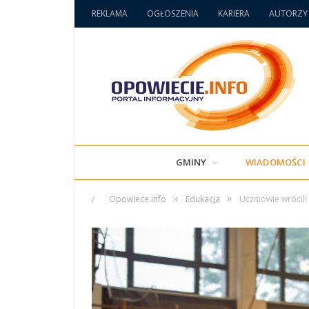
REKLAMA
OGŁOSZENIA
KARIERA
AUTORZY
GMINY
WIADOMOŚCI
»
»
/
Opowiece.info
Edukacja
Uczniowie wrócili