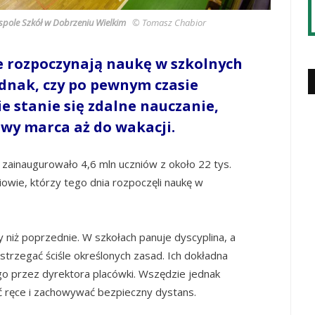
spole Szkół w Dobrzeniu Wielkim
© Tomasz Chabior
ie rozpoczynają naukę w szkolnych
dnak, czy po pewnym czasie
ie stanie się zdalne nauczanie,
wy marca aż do wakacji.
zainaugurowało 4,6 mln uczniów z około 22 tys.
zniowie, którzy tego dnia rozpoczęli naukę w
y niż poprzednie. W szkołach panuje dyscyplina, a
strzegać ściśle określonych zasad. Ich dokładna
go przez dyrektora placówki. Wszędzie jednak
ć ręce i zachowywać bezpieczny dystans.