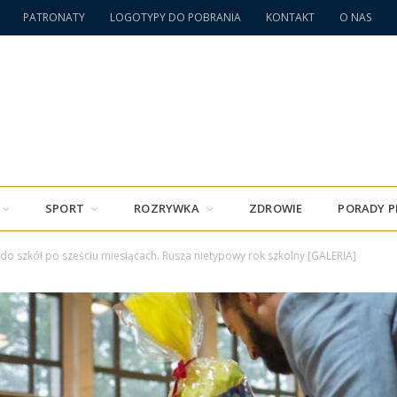
PATRONATY
LOGOTYPY DO POBRANIA
KONTAKT
O NAS
SPORT
ROZRYWKA
ZDROWIE
PORADY 
 do szkół po sześciu miesiącach. Rusza nietypowy rok szkolny [GALERIA]