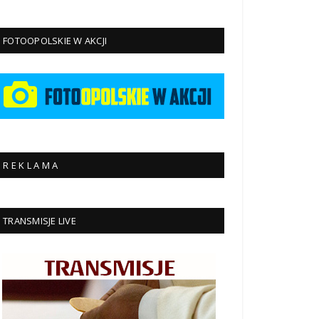
FOTOOPOLSKIE W AKCJI
R E K L A M A
TRANSMISJE LIVE