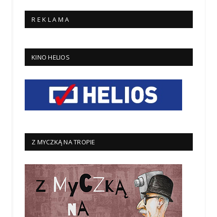
R E K L A M A
KINO HELIOS
Z MYCZKĄ NA TROPIE