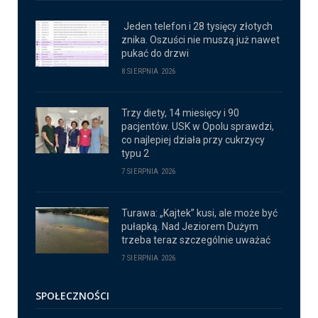
Jeden telefon i 28 tysięcy złotych
znika. Oszuści nie muszą już nawet
pukać do drzwi
8 SIERPNIA 2026
Trzy diety, 14 miesięcy i 90
pacjentów. USK w Opolu sprawdzi,
co najlepiej działa przy cukrzycy
typu 2
7 SIERPNIA 2026
Turawa: „Kajtek” kusi, ale może być
pułapką. Nad Jeziorem Dużym
trzeba teraz szczególnie uważać
7 SIERPNIA 2026
SPOŁECZNOŚCI