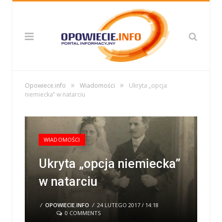
»
»
Opowiece.info
Wiadomości
Ukryta „opcja
niemiecka” w natarciu
WIADOMOŚCI
Ukryta „opcja niemiecka”
w natarciu
/
OPOWIECIE.INFO
/
24 LUTEGO 2017 / 14:18
0 COMMENTS