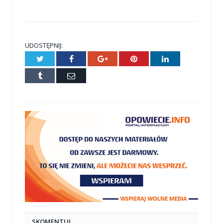
UDOSTĘPNIJ:
Twitter
Facebook
Google+
Pinterest
LinkedIn
Tumblr
E-
mail
SKOMENTUJ