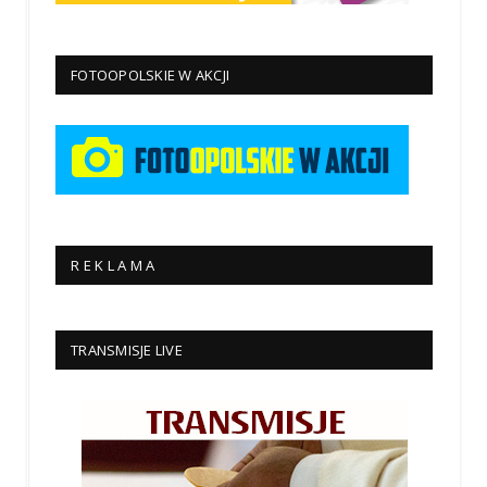
FOTOOPOLSKIE W AKCJI
R E K L A M A
TRANSMISJE LIVE