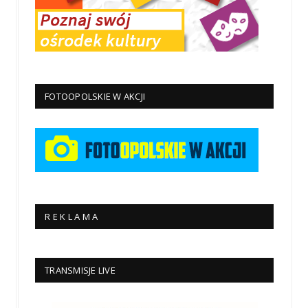
FOTOOPOLSKIE W AKCJI
R E K L A M A
TRANSMISJE LIVE