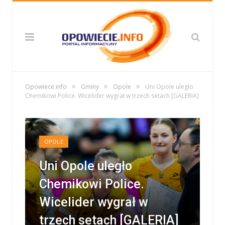
»
»
»
Opowiece.info
Gminy
Opole
Uni Opole uległo
Chemikowi Police. Wicelider wygrał w trzech setach [GALERIA]
OPOLE
Uni Opole uległo
Chemikowi Police.
Wicelider wygrał w
trzech setach [GALERIA]