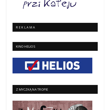
R E K L A M A
KINO HELIOS
Z MYCZKĄ NA TROPIE