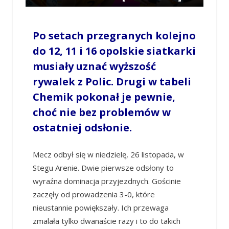
/
TOMASZ CHABIOR
/
26 LISTOPADA 2023 / 23:05
0 COMMENTS
Po setach przegranych kolejno
do 12, 11 i 16 opolskie siatkarki
musiały uznać wyższość
rywalek z Polic. Drugi w tabeli
Chemik pokonał je pewnie,
choć nie bez problemów w
ostatniej odsłonie.
Mecz odbył się w niedzielę, 26 listopada, w
Stegu Arenie. Dwie pierwsze odsłony to
wyraźna dominacja przyjezdnych. Gościnie
zaczęły od prowadzenia 3-0, które
nieustannie powiększały. Ich przewaga
zmalała tylko dwanaście razy i to do takich