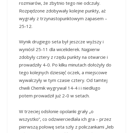
rozmiarów, że zbytnio tego nie odczuły.
Rozpędzone zdobywały kolejne punkty, aż
wygrały z trzynastopunktowym zapasem –
25-12.
Wynik drugiego seta był jeszcze wyższy i
wyniósł 25-11 dla wiceliderek. Najpierw
zdobyły cztery z rzędu punkty na otwarcie i
prowadziły 4-0. Po kilku minutach dołożyły do
tego kolejnych dziesięć oczek, a miejscowe
wywalczyły w tym czasie cztery. Od tamtej
chwili Chemik wygrywał 14-4 i i niedługo
potem prowadził już 2-0 w setach.
W trzeciej odsłonie opolanki grały „o
wszystko”, co odzwierciedlała ich gra – przez
pierwszą połowę seta szły z policzankami „łeb