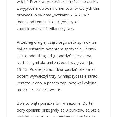
w łeb”. Przez większość czasu różnił je punkt,
z wyjątkiem dwóch momentów, w których Uni
prowadziło dwoma „oczkami” – 8-6 i 9-7.
Jednak od remisu 13-13 „Wilczyce”
zapunktowały już tylko trzy razy.
Przebieg drugiej część tego seta sprawił, że
był on ostatnim akcentem spotkania. Chemik
Police oddalił się od gospodyń sześcioma
skutecznymi akcjami z rzędu i wygrywał już
19-13. Później stracił dwa „oczka”, ale zaraz
potem wywalczył trzy, w międzyczasie stracił
jeszcze jedno, a potem zapunktował kolejno
na: 23-16, 24-16 i 25-16.
Była to piąta porażka Uni w sezonie. Do tej
pory opolanki przegrały za 0 punktów ze Stalą
Bielsko-Biała (0-3), Budowlanymi Łódź (0-3),