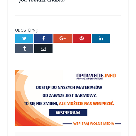
UDOSTĘPNIJ:
Twitter
Facebook
Google+
Pinterest
LinkedIn
Tumblr
E-
mail