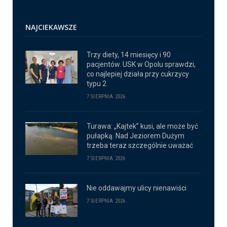
NAJCIEKAWSZE
Trzy diety, 14 miesięcy i 90
pacjentów. USK w Opolu sprawdzi,
co najlepiej działa przy cukrzycy
typu 2
7 SIERPNIA 2026
Turawa: „Kajtek” kusi, ale może być
pułapką. Nad Jeziorem Dużym
trzeba teraz szczególnie uważać
7 SIERPNIA 2026
Nie oddawajmy ulicy nienawiści
7 SIERPNIA 2026