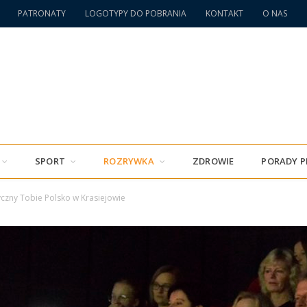
PATRONATY
LOGOTYPY DO POBRANIA
KONTAKT
O NAS
SPORT
ROZRYWKA
ZDROWIE
PORADY 
tyczny Tobie Polsko w Krasiejowie