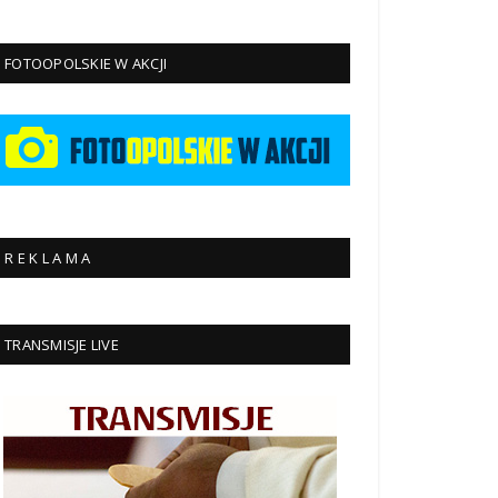
FOTOOPOLSKIE W AKCJI
R E K L A M A
TRANSMISJE LIVE