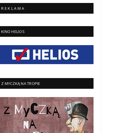
R E K L A M A
KINO HELIOS
Z MYCZKĄ NA TROPIE