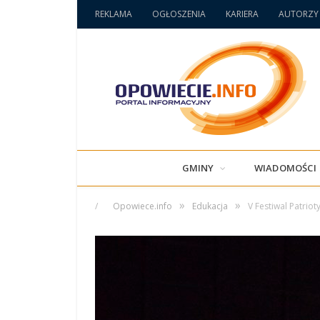
REKLAMA
OGŁOSZENIA
KARIERA
AUTORZY
GMINY
WIADOMOŚCI
»
»
/
Opowiece.info
Edukacja
V Festiwal Patrio