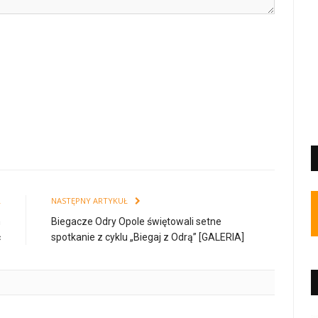
Ł
NASTĘPNY ARTYKUŁ
m
Biegacze Odry Opole świętowali setne
ć
spotkanie z cyklu „Biegaj z Odrą” [GALERIA]