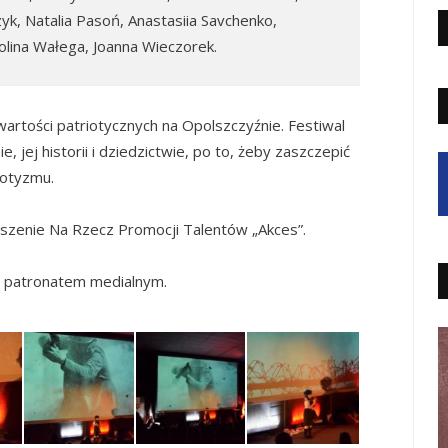
czyk, Natalia Pasoń, Anastasiia Savchenko,
arolina Wałega, Joanna Wieczorek.
artości patriotycznych na Opolszczyźnie. Festiwal
, jej historii i dziedzictwie, po to, żeby zaszczepić
iotyzmu.
szenie Na Rzecz Promocji Talentów „Akces”.
ie patronatem medialnym.