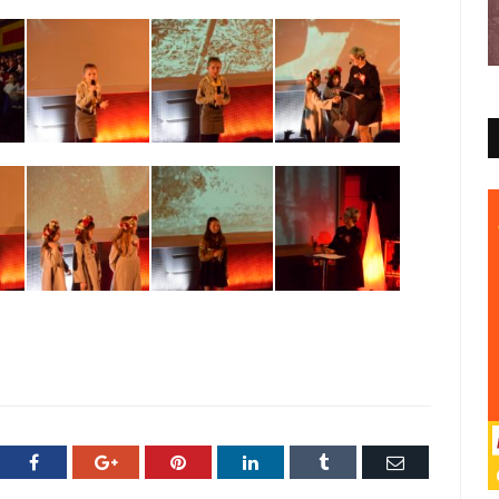
ter
Facebook
Google+
Pinterest
LinkedIn
Tumblr
E-
mail