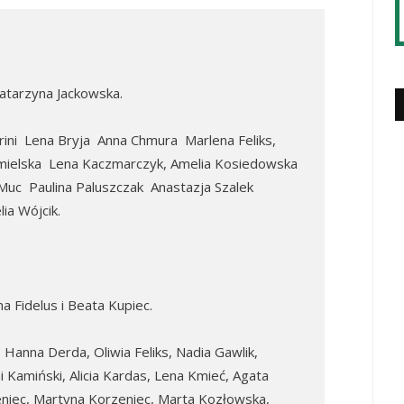
Katarzyna Jackowska.
rini Lena Bryja Anna Chmura Marlena Feliks,
Imielska Lena Kaczmarczyk, Amelia Kosiedowska
Muc Paulina Paluszczak Anastazja Szalek
ia Wójcik.
a Fidelus i Beata Kupiec.
r, Hanna Derda, Oliwia Feliks, Nadia Gawlik,
 Kamiński, Alicia Kardas, Lena Kmieć, Agata
zeniec, Martyna Korzeniec, Marta Kozłowska,