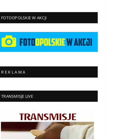
FOTOOPOLSKIE W AKCJI
R E K L A M A
TRANSMISJE LIVE