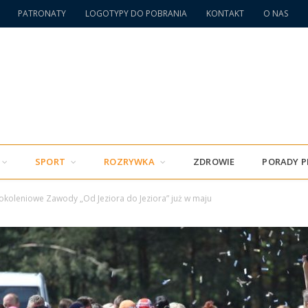
PATRONATY
LOGOTYPY DO POBRANIA
KONTAKT
O NAS
SPORT
ROZRYWKA
ZDROWIE
PORADY 
okoleniowe Zawody „Od Jeziora do Jeziora” już w maju