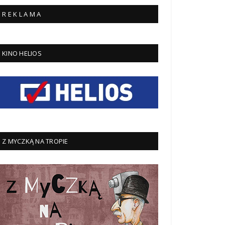
R E K L A M A
KINO HELIOS
Z MYCZKĄ NA TROPIE