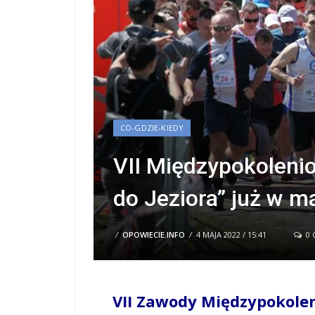
CO-GDZIE-KIEDY
VII Międzypokoleni
do Jeziora” już w m
/
OPOWIECIE.INFO
/
4 MAJA 2022 / 15:41
0 
VII Zawody Międzypokolen