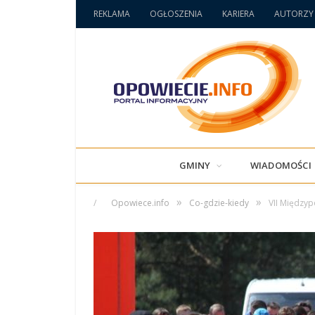
REKLAMA
OGŁOSZENIA
KARIERA
AUTORZY
GMINY
WIADOMOŚCI
»
»
/
Opowiece.info
Co-gdzie-kiedy
VII Międzyp