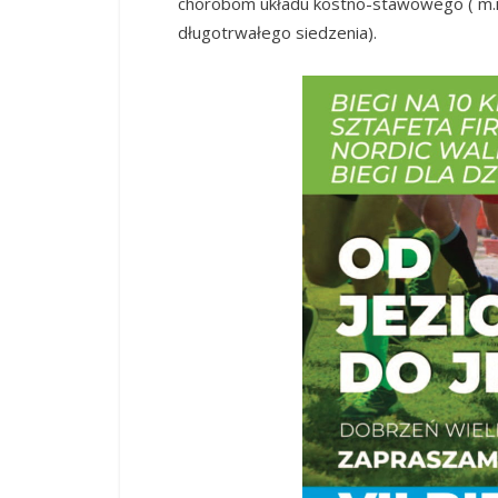
chorobom układu kostno-stawowego ( m.in
długotrwałego siedzenia).