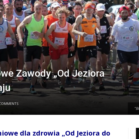
owe Zawody „Od Jeziora
aju
COMMENTS
"B
"B
iowe dla zdrowia „Od Jeziora do