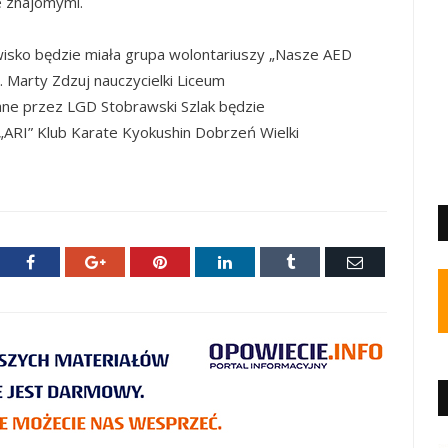
e znajomymi.
isko będzie miała grupa wolontariuszy „Nasze AED
p. Marty Zdzuj nauczycielki Liceum
ne przez LGD Stobrawski Szlak będzie
„ARI” Klub Karate Kyokushin Dobrzeń Wielki
ter
Facebook
Google+
Pinterest
LinkedIn
Tumblr
E-
mail