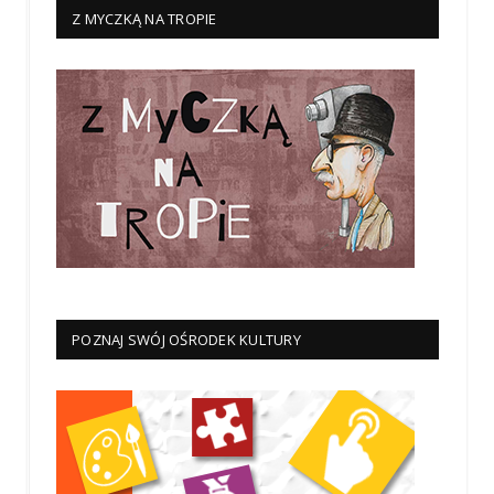
Z MYCZKĄ NA TROPIE
POZNAJ SWÓJ OŚRODEK KULTURY