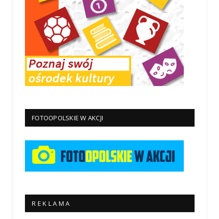
FOTOOPOLSKIE W AKCJI
R E K L A M A