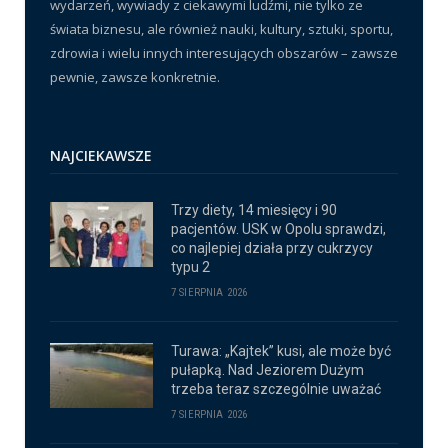
wydarzeń, wywiady z ciekawymi ludźmi, nie tylko ze
świata biznesu, ale również nauki, kultury, sztuki, sportu,
zdrowia i wielu innych interesujących obszarów – zawsze
pewnie, zawsze konkretnie.
NAJCIEKAWSZE
Trzy diety, 14 miesięcy i 90
pacjentów. USK w Opolu sprawdzi,
co najlepiej działa przy cukrzycy
typu 2
7 SIERPNIA 2026
Turawa: „Kajtek” kusi, ale może być
pułapką. Nad Jeziorem Dużym
trzeba teraz szczególnie uważać
7 SIERPNIA 2026