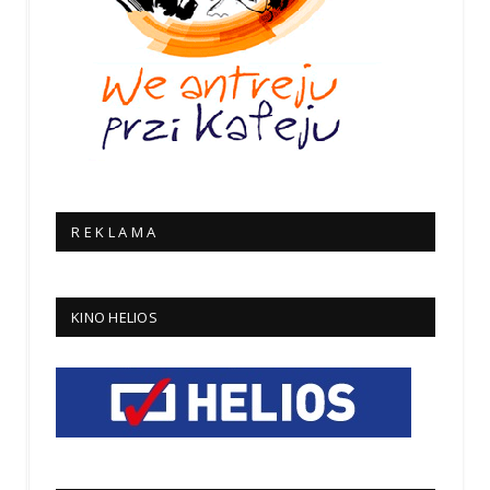
R E K L A M A
KINO HELIOS