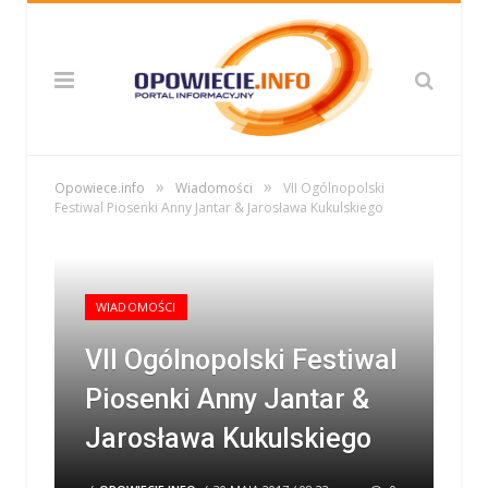
»
»
Opowiece.info
Wiadomości
VII Ogólnopolski
Festiwal Piosenki Anny Jantar & Jarosława Kukulskiego
WIADOMOŚCI
VII Ogólnopolski Festiwal
Piosenki Anny Jantar &
Jarosława Kukulskiego