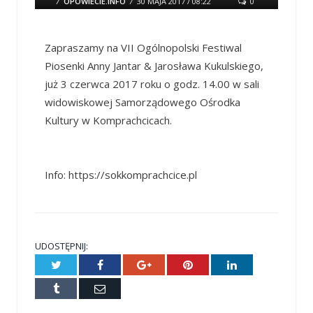
/
OPOWIECIE.INFO
/
30 MAJA 2017 / 08:22
0
COMMENTS
Zapraszamy na VII Ogólnopolski Festiwal
Piosenki Anny Jantar & Jarosława Kukulskiego,
już 3 czerwca 2017 roku o godz. 14.00 w sali
widowiskowej Samorządowego Ośrodka
Kultury w Komprachcicach.
Info: https://sokkomprachcice.pl
UDOSTĘPNIJ:
Twitter
Facebook
Google+
Pinterest
LinkedIn
Tumblr
E-
mail