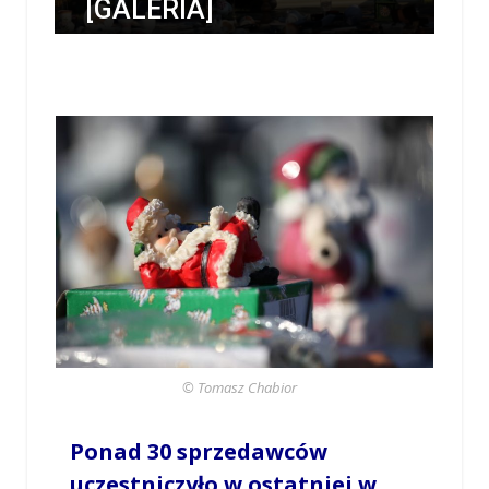
[GALERIA]
/
TOMASZ CHABIOR
/
11 LISTOPADA 2018 / 20:47
0 COMMENTS
© Tomasz Chabior
Ponad 30 sprzedawców
uczestniczyło w ostatniej w