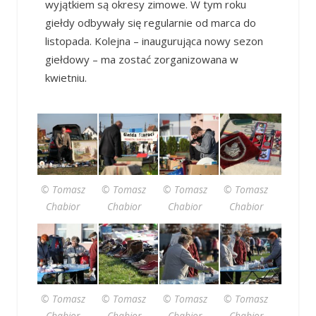
wyjątkiem są okresy zimowe. W tym roku
giełdy odbywały się regularnie od marca do
listopada. Kolejna – inaugurująca nowy sezon
giełdowy – ma zostać zorganizowana w
kwietniu.
© Tomasz
© Tomasz
© Tomasz
© Tomasz
Chabior
Chabior
Chabior
Chabior
© Tomasz
© Tomasz
© Tomasz
© Tomasz
Chabior
Chabior
Chabior
Chabior