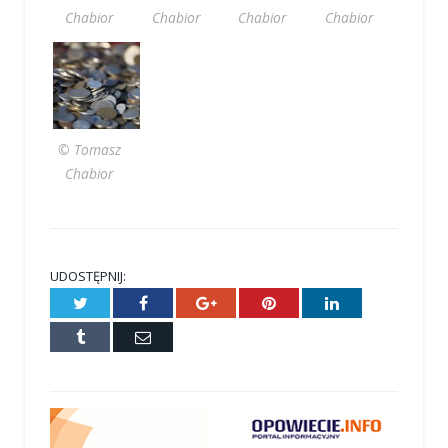
Chabior
Chabior
Chabior
Chabior
© Tomasz
Chabior
UDOSTĘPNIJ:
Twitter
Facebook
Google+
Pinterest
LinkedIn
Tumblr
E-
mail