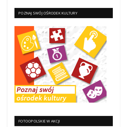
POZNAJ SWÓJ OŚRODEK KULTURY
FOTOOPOLSKIE W AKCJI