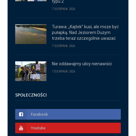
typu 2
7 SIERPNIA 2026
Turawa: „Kajtek” kusi, ale może być
pułapką. Nad Jeziorem Dużym
trzeba teraz szczególnie uważać
7 SIERPNIA 2026
Nie oddawajmy ulicy nienawiści
7 SIERPNIA 2026
SPOŁECZNOŚCI
Facebook
Youtube