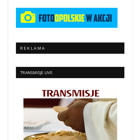
R E K L A M A
TRANSMISJE LIVE