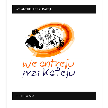
WE ANTREJU PRZI KAFEJU
R E K L A M A