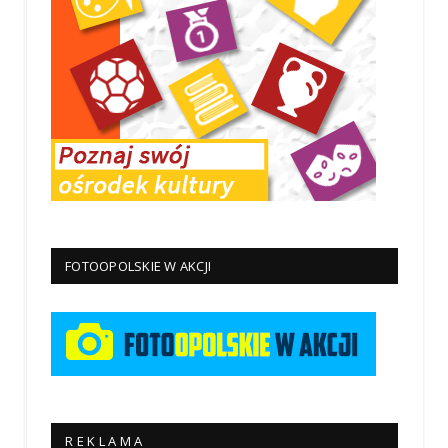
FOTOOPOLSKIE W AKCJI
R E K L A M A