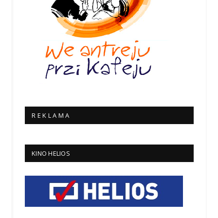
R E K L A M A
KINO HELIOS