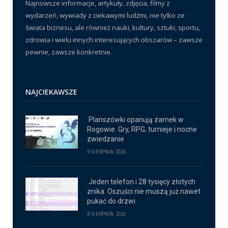
Najnowsze informacje, artykuły, zdjęcia, filmy z
wydarzeń, wywiady z ciekawymi ludźmi, nie tylko ze
świata biznesu, ale również nauki, kultury, sztuki, sportu,
zdrowia i wielu innych interesujących obszarów – zawsze
pewnie, zawsze konkretnie.
NAJCIEKAWSZE
Planszówki opanują zamek w
Rogowie. Gry, RPG, turnieje i nocne
zwiedzanie
9 SIERPNIA 2026
Jeden telefon i 28 tysięcy złotych
znika. Oszuści nie muszą już nawet
pukać do drzwi
8 SIERPNIA 2026