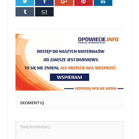
Twitter
Facebook
Google+
Pinterest
LinkedIn
Tumblr
E-
mail
SKOMENTUJ