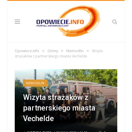
»
»
»
Opowiece.info
Gminy
Niemodlin
Wizyta
strażaków z partnerskiego miasta Vechelde
NIEMODLIN
Wizyta strażaków z
partnerskiego miasta
Vechelde