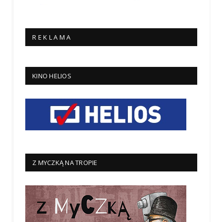
R E K L A M A
KINO HELIOS
Z MYCZKĄ NA TROPIE