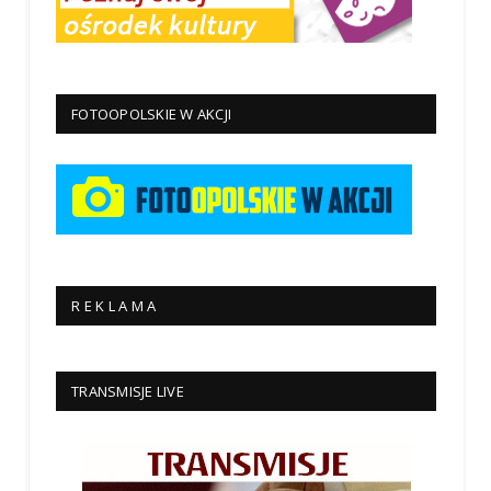
FOTOOPOLSKIE W AKCJI
R E K L A M A
TRANSMISJE LIVE