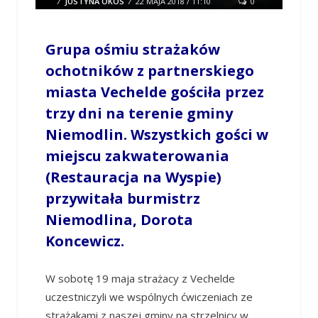
/
JUSTYNA OKOS
/
22 MAJA 2018 / 11:10
0
COMMENTS
Grupa ośmiu strażaków
ochotników z partnerskiego
miasta Vechelde gościła przez
trzy dni na terenie gminy
Niemodlin. Wszystkich gości w
miejscu zakwaterowania
(Restauracja na Wyspie)
przywitała burmistrz
Niemodlina, Dorota
Koncewicz.
W sobotę 19 maja strażacy z Vechelde
uczestniczyli we wspólnych ćwiczeniach ze
strażakami z naszej gminy na strzelnicy w