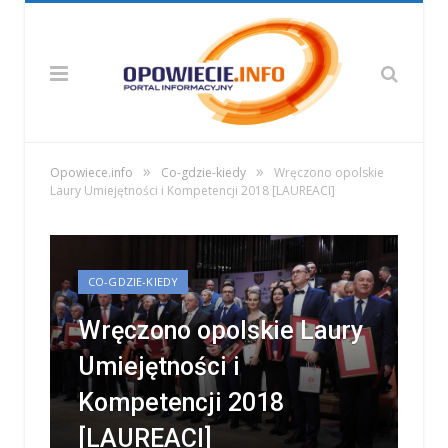
»
»
Opowiece.info
Co-gdzie-kiedy
Wręczono opolskie
Laury Umiejętności i Kompetencji 2018 [LAUREACI]
CO-GDZIE-KIEDY
Wręczono opolskie Laury
Umiejętności i
Kompetencji 2018
[LAUREACI]