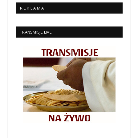
R E K L A M A
TRANSMISJE LIVE