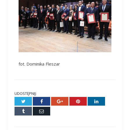
fot. Dominika Fleszar
UDOSTĘPNIJ:
Twitter
Facebook
Google+
Pinterest
LinkedIn
Tumblr
E-
mail