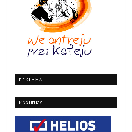
R E K L A M A
KINO HELIOS