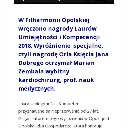
/
JAKUB STRUMIŃSKI
/
16 STYCZNIA 2019 / 23:17
0 COMMENTS
W Filharmonii Opolskiej
wręczono nagrody Laurów
Umiejętności i Kompetencji
2018. Wyróżnienie specjalne,
czyli nagrodę Orła Księcia Jana
Dobrego otrzymał Marian
Zembala wybitny
kardiochirurg, prof. nauk
medycznych.
Laury Umiejętności i Kompetencji
przyznawane są nieprzerwanie od 27 lat.
Organizatorem tego wyróżnienia w Opolu jest
Opolska Izba Gospodarcza, która honoruje