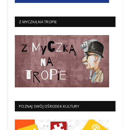
Z MYCZKĄ NA TROPIE
POZNAJ SWÓJ OŚRODEK KULTURY