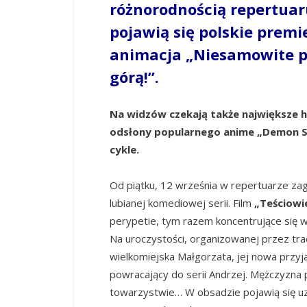
różnorodnością repertuar
pojawią się polskie premi
animacja „Niesamowite pr
górą!”.
Na widzów czekają także największe h
odsłony popularnego anime „Demon S
cykle.
Od piątku, 12 września w repertuarze za
lubianej komediowej serii. Film
„Teściowi
perypetie, tym razem koncentrujące się 
Na uroczystości, organizowanej przez tra
wielkomiejska Małgorzata, jej nowa przyja
powracający do serii Andrzej. Mężczyzna pr
towarzystwie… W obsadzie pojawią się uzn