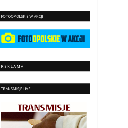
FOTOOPOLSKIE W AKCJI
R E K L A M A
TRANSMISJE LIVE