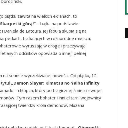
Dorociński.
o piątku zawita na wielkich ekranach, to
Skarpetki górą!”
– bajka na podstawie
 Daniela de Latoura. Jej fabuła skupia się na
karpetkach, trafiających w różnorodne miejsca.
 bohaterowie wyruszają w drogę i przeżywają
etlanych odcinków opowiada o innej, pełnej
kin na seanse wyczekiwanej nowości. Od piątku, 12
 tytuł
„Demon Slayer: Kimetsu no Yaiba Infinity
Kamado – chłopca, który po tragicznej śmierci swojej
onów. Tym razem bohater i inni elitarni wojownicy
erażającej twierdzy króla demonów, Muzana
iej oglądane tytuły ostatnich tygodni.
„Obecność