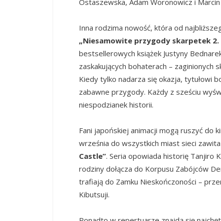
Ostaszewska, Adam Woronowicz i Marcin 
Inna rodzima nowość, która od najbliższeg
„Niesamowite przygody skarpetek 2. 
bestsellerowych książek Justyny Bednarek i
zaskakujących bohaterach – zaginionych s
Kiedy tylko nadarza się okazja, tytułowi
zabawne przygody. Każdy z sześciu wyświ
niespodzianek historii.
Fani japońskiej animacji mogą ruszyć do 
września do wszystkich miast sieci zawita
Castle”
. Seria opowiada historię Tanjiro 
rodziny dołącza do Korpusu Zabójców Dem
trafiają do Zamku Nieskończoności – prz
Kibutsuji.
Ponadto w repertuarze znajdą się najchętn