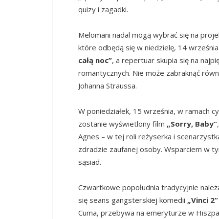
quizy i zagadki.
Melomani nadal mogą wybrać się na proj
które odbędą się w niedzielę, 14 wrześn
całą noc”
, a repertuar skupia się na na
romantycznych. Nie może zabraknąć równi
Johanna Straussa.
W poniedziałek, 15 września, w ramach cy
zostanie wyświetlony film
„Sorry, Baby”
Agnes – w tej roli reżyserka i scenarzystk
zdradzie zaufanej osoby. Wsparciem w tym 
sąsiad.
Czwartkowe popołudnia tradycyjnie należą
się seans gangsterskiej komedii
„Vinci 2”
Cuma, przebywa na emeryturze w Hiszpan