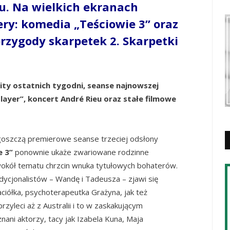
u. Na wielkich ekranach
ery: komedia „Teściowie 3” oraz
zygody skarpetek 2. Skarpetki
ity ostatnich tygodni, seanse najnowszej
layer”, koncert
André Rieu oraz stałe filmowe
goszczą premierowe seanse trzeciej odsłony
e 3”
ponownie ukaże zwariowane rodzinne
wokół tematu chrzcin wnuka tytułowych bohaterów.
dycjonalistów – Wandę i Tadeusza – zjawi się
ciółka, psychoterapeutka Grażyna, jak też
zyleci aż z Australii i to w zaskakującym
ani aktorzy, tacy jak Izabela Kuna, Maja