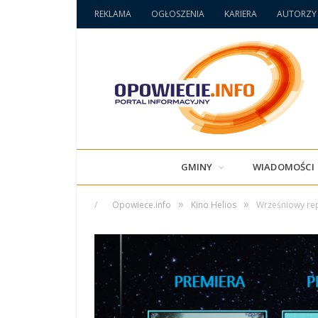
REKLAMA
OGŁOSZENIA
KARIERA
AUTORZY
GMINY
WIADOMOŚCI
»
»
/
Opowiece.info
Kino Helios
Wrześniowy rep