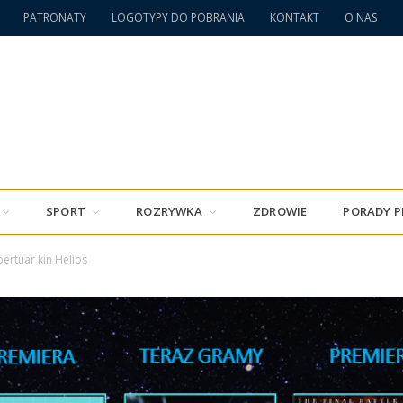
PATRONATY
LOGOTYPY DO POBRANIA
KONTAKT
O NAS
SPORT
ROZRYWKA
ZDROWIE
PORADY 
ertuar kin Helios