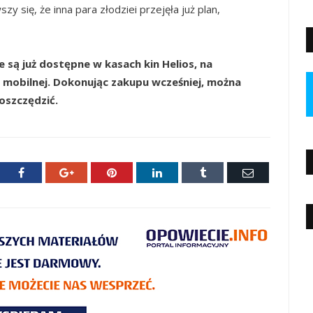
 się, że inna para złodziei przejęła już plan,
 są już dostępne w kasach kin Helios, na
i mobilnej. Dokonując zakupu wcześniej, można
aoszczędzić.
ter
Facebook
Google+
Pinterest
LinkedIn
Tumblr
E-
mail