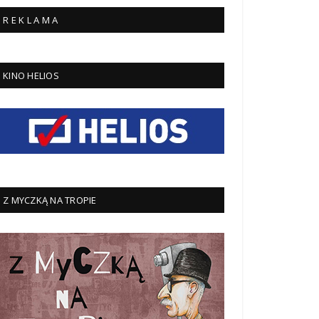
R E K L A M A
KINO HELIOS
Z MYCZKĄ NA TROPIE