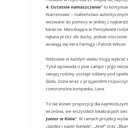
4: Ostatnie namaszczenie”
to kontynuacj
Warrenowie – małżeństwo autentycznych 
wezwane do pomocy w jednej z najbardzi
karierze. Mieszkająca w Pensylwanii rodz
nękana przez złe duchy, jednak otoczeni
wcielają się Vera Farmiga i Patrick Wilson.
Widzowie w każdym wieku mogą wybrać się
Tytuł opowiada o psie Lampo i jego niez
swojej rodziny zostaje oddany pod opiek
śladu. Zuzia wraz z przyjaciółmi rozpoczy
czworonożna kompanka, Luna.
To nie koniec propozycji dla najmłodszych
września, we wszystkich lokalizacjach sie
Junior w Kinie”
. W ramach projekcji wyświ
„Spidey i super kumple”, „Ariel” oraz „B