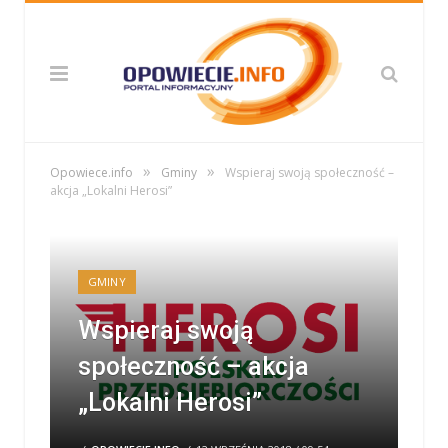
»
»
Opowiece.info
Gminy
Wspieraj swoją społeczność –
akcja „Lokalni Herosi”
GMINY
Wspieraj swoją
społeczność – akcja
„Lokalni Herosi”