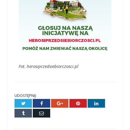
Fot. herosiprzedsiebiorczosci.pl
UDOSTĘPNIJ:
Twitter
Facebook
Google+
Pinterest
LinkedIn
Tumblr
E-
mail