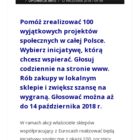
/
OPOWIECIE.INFO
/
12 WRZEŚNIA 2018 / 09:54
0 COMMENTS
Pomóż zrealizować 100
wyjątkowych projektów
społecznych w całej Polsce.
Wybierz inicjatywę, którą
chcesz wspierać. Głosuj
codziennie na stronie www.
Rób zakupy w lokalnym
sklepie i zwiększ szansę na
wygraną. Głosować można aż
do 14 października 2018 r.
W ramach akcji właściciele sklepów
współpracujący z Eurocash realizować będą
inicjatywy społeczne z okazji 100. rocznicy