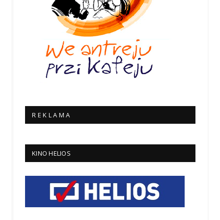
R E K L A M A
KINO HELIOS