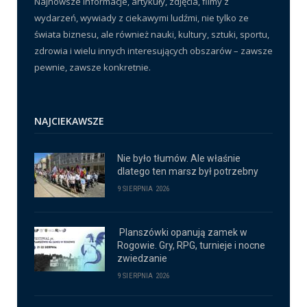
Najnowsze informacje, artykuły, zdjęcia, filmy z
wydarzeń, wywiady z ciekawymi ludźmi, nie tylko ze
świata biznesu, ale również nauki, kultury, sztuki, sportu,
zdrowia i wielu innych interesujących obszarów – zawsze
pewnie, zawsze konkretnie.
NAJCIEKAWSZE
Nie było tłumów. Ale właśnie
dlatego ten marsz był potrzebny
9 SIERPNIA 2026
Planszówki opanują zamek w
Rogowie. Gry, RPG, turnieje i nocne
zwiedzanie
9 SIERPNIA 2026