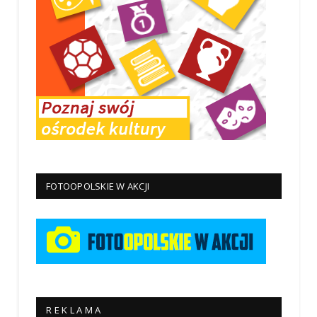
FOTOOPOLSKIE W AKCJI
R E K L A M A