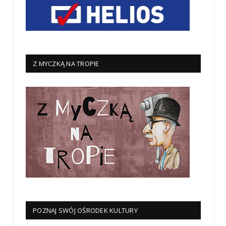
Z MYCZKĄ NA TROPIE
POZNAJ SWÓJ OŚRODEK KULTURY