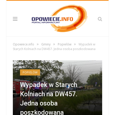
»
»
»
Opowiece.info
Gminy
Popielów
Wypadek w
Starych Kolniach na DW457. Jedna osoba poszkodowana
POPIELÓW
Wypadek w Starych
Kolniach na DW457.
Jedna osoba
poszkodowana