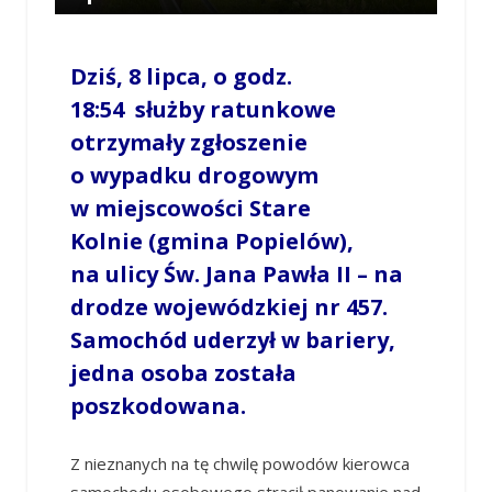
/
OPOWIECIE.INFO
/
8 LIPCA 2025 / 20:32
0
COMMENTS
Dziś, 8 lipca, o godz.
18:54 służby ratunkowe
otrzymały zgłoszenie
o wypadku drogowym
w miejscowości Stare
Kolnie (gmina Popielów),
na ulicy Św. Jana Pawła II – na
drodze wojewódzkiej nr 457.
Samochód uderzył w bariery,
jedna osoba została
poszkodowana.
Z nieznanych na tę chwilę powodów kierowca