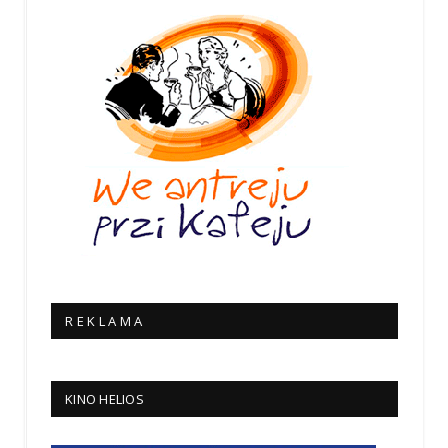
R E K L A M A
KINO HELIOS