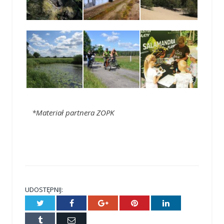
*Materiał partnera ZOPK
UDOSTĘPNIJ:
Twitter
Facebook
Google+
Pinterest
LinkedIn
Tumblr
E-