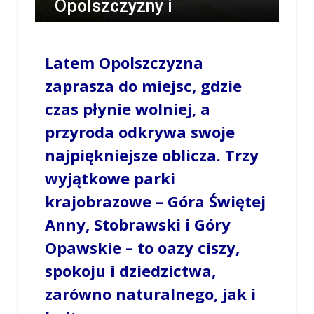
Opolszczyzny i
sierpniowe wydarzenia z
ZOPK
Latem Opolszczyzna
zaprasza do miejsc, gdzie
/
OPOWIECIE.INFO
/
23 LIPCA 2025 / 12:09
0
COMMENTS
czas płynie wolniej, a
przyroda odkrywa swoje
najpiękniejsze oblicza. Trzy
wyjątkowe parki
krajobrazowe – Góra Świętej
Anny, Stobrawski i Góry
Opawskie – to oazy ciszy,
spokoju i dziedzictwa,
zarówno naturalnego, jak i