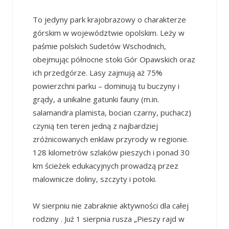
To jedyny park krajobrazowy o charakterze
górskim w województwie opolskim. Leży w
paśmie polskich Sudetów Wschodnich,
obejmując północne stoki Gór Opawskich oraz
ich przedgórze. Lasy zajmują aż 75%
powierzchni parku – dominują tu buczyny i
grądy, a unikalne gatunki fauny (m.in.
salamandra plamista, bocian czarny, puchacz)
czynią ten teren jedną z najbardziej
zróżnicowanych enklaw przyrody w regionie.
128 kilometrów szlaków pieszych i ponad 30
km ścieżek edukacyjnych prowadzą przez
malownicze doliny, szczyty i potoki.
W sierpniu nie zabraknie aktywności dla całej
rodziny . Już 1 sierpnia rusza „Pieszy rajd w