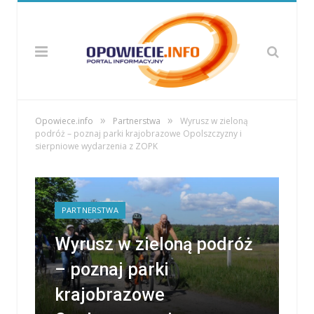
»
»
Opowiece.info
Partnerstwa
Wyrusz w zieloną
podróż – poznaj parki krajobrazowe Opolszczyzny i
sierpniowe wydarzenia z ZOPK
PARTNERSTWA
Wyrusz w zieloną podróż
– poznaj parki
krajobrazowe