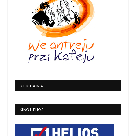
R E K L A M A
KINO HELIOS