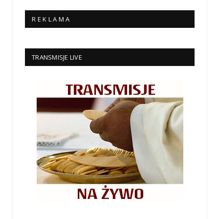
R E K L A M A
TRANSMISJE LIVE