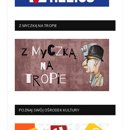
Z MYCZKĄ NA TROPIE
POZNAJ SWÓJ OŚRODEK KULTURY