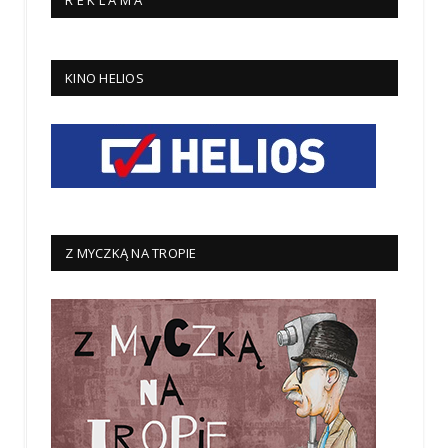
R E K L A M A
KINO HELIOS
Z MYCZKĄ NA TROPIE