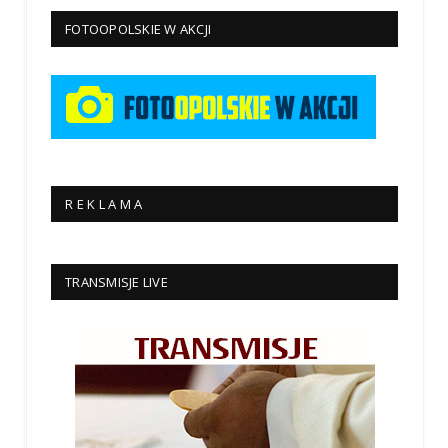
FOTOOPOLSKIE W AKCJI
R E K L A M A
TRANSMISJE LIVE