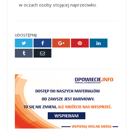
w oczach osoby stojącej naprzeciwko.
UDOSTĘPNIJ:
Twitter
Facebook
Google+
Pinterest
LinkedIn
Tumblr
E-
mail