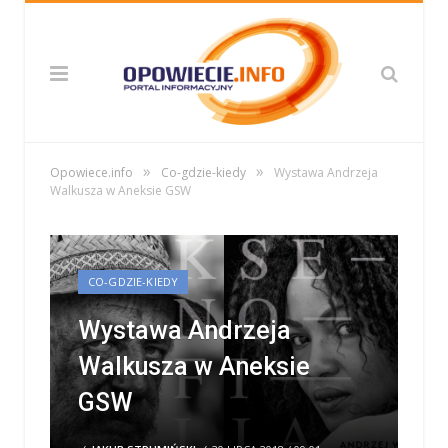
»
»
Opowiece.info
Co-gdzie-kiedy
Wystawa Andrzeja
Walkusza w Aneksie GSW
CO-GDZIE-KIEDY
Wystawa Andrzeja
Walkusza w Aneksie
GSW