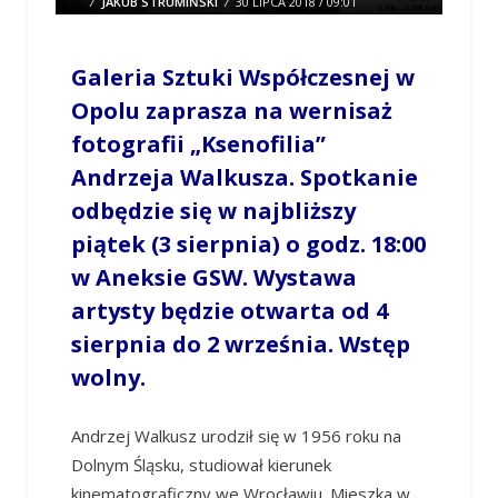
/
JAKUB STRUMIŃSKI
/
30 LIPCA 2018 / 09:01
0 COMMENTS
Galeria Sztuki Współczesnej w
Opolu zaprasza na wernisaż
fotografii „Ksenofilia”
Andrzeja Walkusza. Spotkanie
odbędzie się w najbliższy
piątek (3 sierpnia) o godz. 18:00
w Aneksie GSW. Wystawa
artysty będzie otwarta od 4
sierpnia do 2 września. Wstęp
wolny.
Andrzej Walkusz urodził się w 1956 roku na
Dolnym Śląsku, studiował kierunek
kinematograficzny we Wrocławiu. Mieszka w