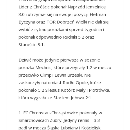
Lider z Chróścic pokonał Naprzód Jemielnicę
3:0 i utrzymał się na swojej pozycji. Hetman
Byczyna oraz TOR Dobrzeń Wielki nie dali się
wybić z rytmu porażkami sprzed tygodnia i
pokonali odpowiednio Rudniki 5:2 oraz
Starościn 3:1.
Dziwić może jedynie pierwsza w sezonie
porażka Mechnic, które przegrały 1:2 w meczu
przeciwko Olimpii Lewin Brzeski. Nie
zaskoczyły natomiast Rodło Opole, które
pokonało 5:2 Silesius Kotórz Mały i Piotrówka,
która wygrała ze Startem Jełowa 2:1.
1. FC Chronstau-Chrząstowice pokonały w
Smarchowicach Żubry. Jedyny remis – 3:3 –
padł w meczu Śląska Łubniany i Kościelisk.