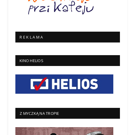
R E K L A M A
KINO HELIOS
Z MYCZKĄ NA TROPIE