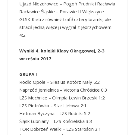
Ujazd Niezdrowice – Pogoń Prudnik i Racławia
Racławice Śląskie – Porawie II Większyce.
GLSK Kietrz również trafił cztery bramki, ale
stracił jedną więcej i wygrał z Jędrzychowem
4:2.
Wyniki 4. kolejki Klasy Okręgowej, 2-3
września 2017
GRUPA I
Rodło Opole – Silesius Kotórz Mały 5:2
Naprzód Jemielnica – Victoria Chróścice 0:3
LZS Mechnice – Olimpia Lewin Brzeski 1:2
LZS Piotrówka – Start Jełowa 2:1
Hetman Byczyna – LZS Rudniki 5:2
Śląsk Łubniany – LZS Kościeliska 3:3
TOR Dobrzeń Wielki – LZS Starościn 3:1