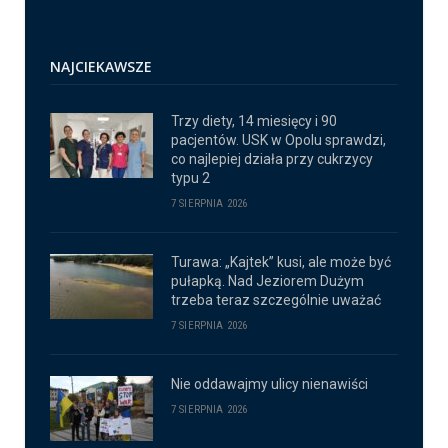
NAJCIEKAWSZE
Trzy diety, 14 miesięcy i 90
pacjentów. USK w Opolu sprawdzi,
co najlepiej działa przy cukrzycy
typu 2
7 SIERPNIA 2026
Turawa: „Kajtek” kusi, ale może być
pułapką. Nad Jeziorem Dużym
trzeba teraz szczególnie uważać
7 SIERPNIA 2026
Nie oddawajmy ulicy nienawiści
7 SIERPNIA 2026