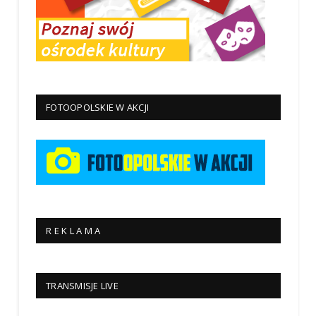
FOTOOPOLSKIE W AKCJI
R E K L A M A
TRANSMISJE LIVE