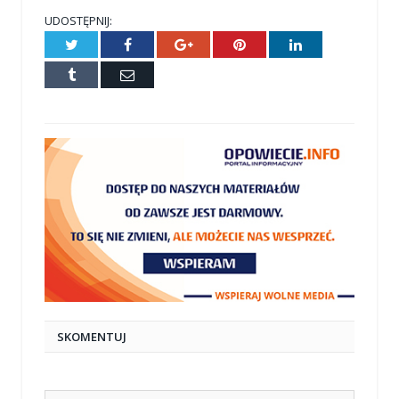
UDOSTĘPNIJ:
Twitter
Facebook
Google+
Pinterest
LinkedIn
Tumblr
E-
mail
SKOMENTUJ