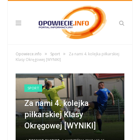
»
»
Opowiece.info
Sport
Za nami 4. kolejka piłkarskiej
Klasy Okręgowej [WYNIKI]
SPORT
Za nami 4. kolejka
piłkarskiej Klasy
Okręgowej [WYNIKI]