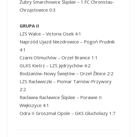
Żubry Smarchowice Śląskie – 1.FC Chronstau-
Chrząstowice 0:3
GRUPA II
LZS Walce – Victoria Cisek 4:1
Naprzód Ujazd Niezdrowice – Pogoń Prudnik
4:1
Czarni Otmuchów – Orzeł Branice 1:1
GLKS Kietrz – LZS Jędrzychów 4:2
Bodzanów-Nowy Świętów – Orzeł Źlinice 2:2
LZS Racławiczki – Piomar Tarnów-Przywory
2:2
Racławia Racławice Śląskie – Porawie II
Większyce 4:1
Odra II Groszmal Opole – GKS Głuchołazy 1:7