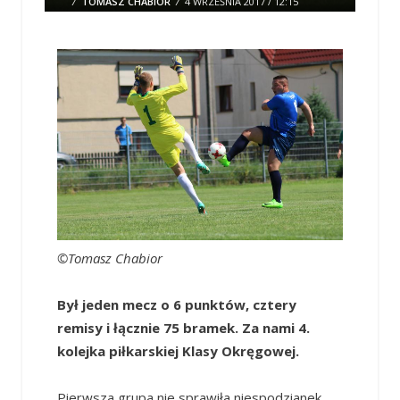
/
TOMASZ CHABIOR
/
4 WRZEŚNIA 2017 / 12:15
0 COMMENTS
©Tomasz Chabior
Był jeden mecz o 6 punktów, cztery
remisy i łącznie 75 bramek. Za nami 4.
kolejka piłkarskiej Klasy Okręgowej.
Pierwsza grupa nie sprawiła niespodzianek.