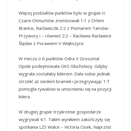
Więcej podziałów punktów było w grupie II.
Czarni Otmuchów zremisowali 1:1 z Orłem
Branice, Racławiczki 2:2 z Piomarem Tarnów-
Przywory i – również 2:2 – Racławia Racławice
Śląskie z Porawiem II Większyce.
W meczu o 6 punktów Odra II Groszmal
Opole podejmowała GKS Głuchołazy. Gdyby
wygrała zostałaby liderem. Dała sobie jednak
strzelić aż siedem bramek i przegrywając 1:7
pomogła rywalowi w umocnieniu się na pozycji
lidera.
W drugiej grupie trzykrotnie gospodarze
wygrywali 4:1. Takim wynikiem zakończyły się
spotkania LZS Walce – Victoria Cisek, Naprzód