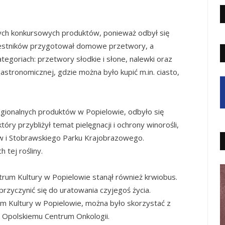
ych konkursowych produktów, ponieważ odbył się
czestników przygotował domowe przetwory, a
egoriach: przetwory słodkie i słone, nalewki oraz
gastronomicznej, gdzie można było kupić m.in
. ciasto,
regionalnych produktów w Popielowie, odbyło się
óry przybliżył temat pielęgnacji i ochrony winorośli,
lów i Stobrawskiego Parku Krajobrazowego.
 tej rośliny.
rum Kultury w Popielowie stanął również krwiobus.
rzyczynić się do uratowania czyjegoś życia.
 Kultury w Popielowie, można było skorzystać z
i Opolskiemu Centrum Onkologii.