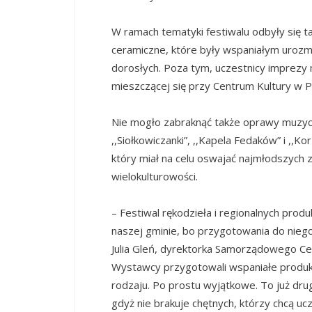
W ramach tematyki festiwalu odbyły się t
ceramiczne, które były wspaniałym urozma
dorosłych.
Poza tym, uczestnicy imprezy m
mieszczącej się przy Centrum Kultury w 
Nie mogło zabraknąć także oprawy muzyc
,,Siołkowiczanki”, ,,Kapela Fedaków” i ,,Ko
który miał na celu oswajać najmłodszych 
wielokulturowości.
– Festiwal rękodzieła i regionalnych pro
naszej gminie, bo przygotowania do niego
Julia Gleń, dyrektorka Samorządowego Cen
Wystawcy przygotowali wspaniałe produk
rodzaju. Po prostu wyjątkowe. To już drug
gdyż nie brakuje chętnych, którzy chcą u