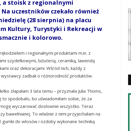
, a stoisk z regionalnymi
 Na uczestników czekało również
niedzielę (28 sierpnia) na placu
Kultury, Turystyki i Rekreacji w
 smacznie i kolorowo.
 rękodziełem i regionalnymi produktami m.in.
z
ami szydełkowymi, biżuterią, ceramiką, lawendą
ami oraz dekoracjami. Wśród nich, każdy z
bo wystawcy zadbali o różnorodność produktów.
ełko złapałam 3 lata temu – przyznała Julia Thoms,
ę to spodobało, bo uświadomiłam sobie, że za
i mogę wyczarować dosłownie wszystko. Teraz
zy bawełnianej. To właśnie z nimi przyjechałam na
ż gumki do włosów i ozdoby wykonane techniką