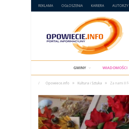
REKLAMA
OGŁOSZENIA
KARIERA
AUTORZY
GMINY
WIADOMOŚCI
»
»
/
Opowiece.info
Kultura i Sztuka
Za nami II 