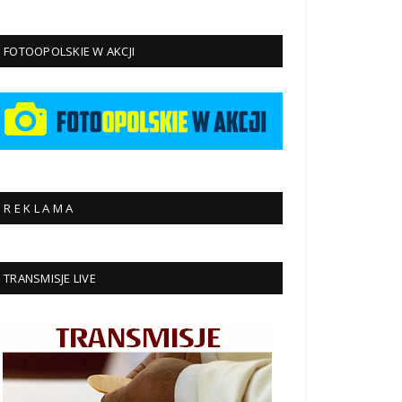
FOTOOPOLSKIE W AKCJI
R E K L A M A
TRANSMISJE LIVE