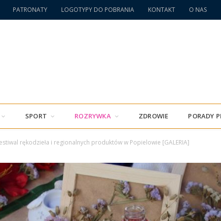
PATRONATY
LOGOTYPY DO POBRANIA
KONTAKT
O NAS
SPORT
ROZRYWKA
ZDROWIE
PORADY 
Festiwal rękodzieła i regionalnych produktów w Popielowie [GALERIA]