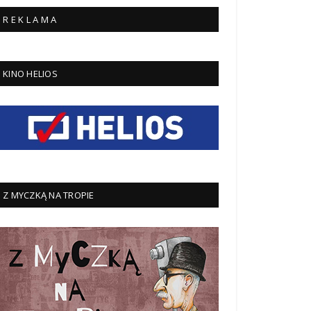
R E K L A M A
KINO HELIOS
Z MYCZKĄ NA TROPIE