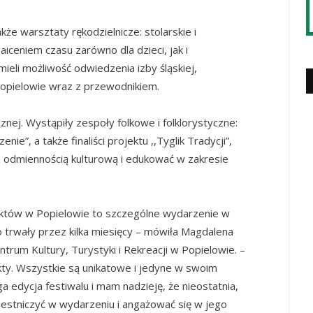
akże
w
arsztaty rękodzielnicze: stolarskie i
iceniem czasu zarówno dla dzieci, jak i
ieli możliwość odwiedzenia izby śląskiej
,
Popielowie wraz z przewodnikiem.
znej.
Wystąpiły zespoły folkowe i folklorystyczne:
rzenie”, a także
finaliści projektu ,,Tyglik Tradycji”,
z odmiennością kulturową i edukować w zakresie
duktów w Popielowie to szczególne wydarzenie w
 trwały przez kilka miesięcy – mówiła
Magdalena
trum Kultury, Turystyki i Rekreacji w Popielowie.
–
ty. Wszystkie są unikatowe i jedyne w swoim
a edycja festiwalu i mam nadzieję, że nieostatnia,
czestniczyć w wydarzeniu i angażować się w jego