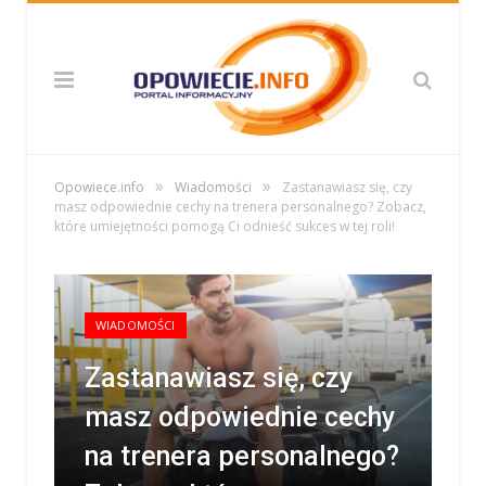
»
»
Opowiece.info
Wiadomości
Zastanawiasz się, czy
masz odpowiednie cechy na trenera personalnego? Zobacz,
które umiejętności pomogą Ci odnieść sukces w tej roli!
WIADOMOŚCI
Zastanawiasz się, czy
masz odpowiednie cechy
na trenera personalnego?