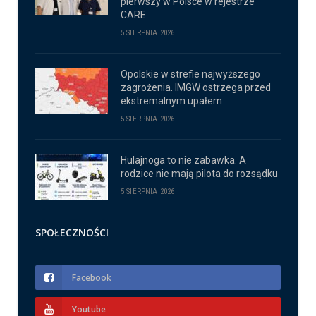
pierwszy w Polsce w rejestrze
CARE
5 SIERPNIA 2026
Opolskie w strefie najwyższego
zagrożenia. IMGW ostrzega przed
ekstremalnym upałem
5 SIERPNIA 2026
Hulajnoga to nie zabawka. A
rodzice nie mają pilota do rozsądku
5 SIERPNIA 2026
SPOŁECZNOŚCI
Facebook
Youtube