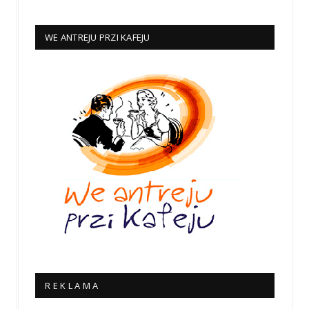
WE ANTREJU PRZI KAFEJU
R E K L A M A