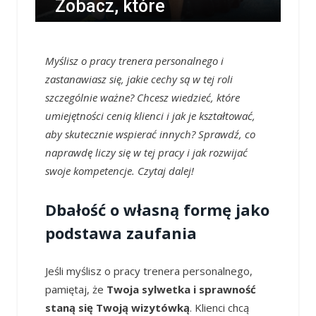
Zobacz, które
umiejętności pomogą Ci
odnieść sukces w tej roli!
Myślisz o pracy trenera personalnego i
zastanawiasz się, jakie cechy są w tej roli
/
OPOWIECIE.INFO
/
11 WRZEŚNIA 2025 / 15:27
szczególnie ważne? Chcesz wiedzieć, które
0 COMMENTS
umiejętności cenią klienci i jak je kształtować,
aby skutecznie wspierać innych? Sprawdź, co
naprawdę liczy się w tej pracy i jak rozwijać
swoje kompetencje. Czytaj dalej!
Dbałość o własną formę jako
podstawa zaufania
Jeśli myślisz o pracy trenera personalnego,
pamiętaj, że
Twoja sylwetka i sprawność
staną się Twoją wizytówką
. Klienci chcą