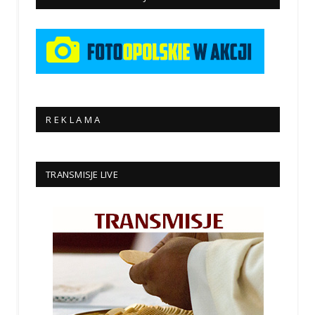
R E K L A M A
TRANSMISJE LIVE