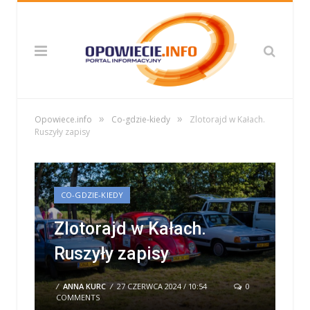
»
»
Opowiece.info
Co-gdzie-kiedy
Zlotorajd w Kałach.
Ruszyły zapisy
CO-GDZIE-KIEDY
Zlotorajd w Kałach.
Ruszyły zapisy
/
ANNA KURC
/
27 CZERWCA 2024 / 10:54
0
COMMENTS