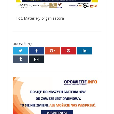
Fot. Materiały organizatora
UDOSTĘPNIJ:
Twitter
Facebook
Google+
Pinterest
LinkedIn
Tumblr
E-
mail