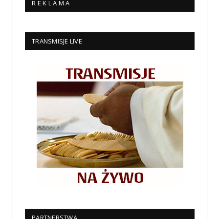
R E K L A M A
TRANSMISJE LIVE
PARTNERSTWA