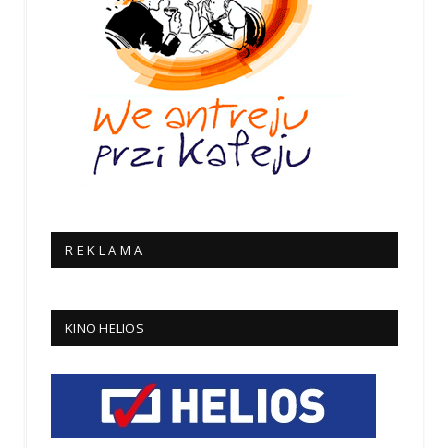
R E K L A M A
KINO HELIOS